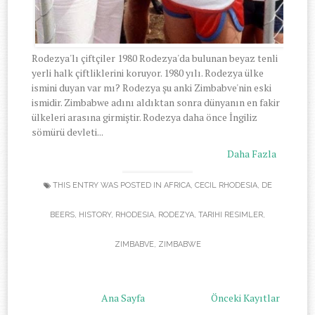
Rodezya'lı çiftçiler 1980 Rodezya'da bulunan beyaz tenli
yerli halk çiftliklerini koruyor. 1980 yılı. Rodezya ülke
ismini duyan var mı? Rodezya şu anki Zimbabve'nin eski
ismidir. Zimbabwe adını aldıktan sonra dünyanın en fakir
ülkeleri arasına girmiştir. Rodezya daha önce İngiliz
sömürü devleti...
Daha Fazla
THIS ENTRY WAS POSTED IN
AFRICA
,
CECIL RHODESIA
,
DE
BEERS
,
HISTORY
,
RHODESIA
,
RODEZYA
,
TARIHI RESIMLER
,
ZIMBABVE
,
ZIMBABWE
Ana Sayfa
Önceki Kayıtlar