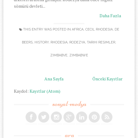
sömürü devleti...
Daha Fazla
THIS ENTRY WAS POSTED IN
AFRICA
,
CECIL RHODESIA
,
DE
BEERS
,
HISTORY
,
RHODESIA
,
RODEZYA
,
TARIHI RESIMLER
,
ZIMBABVE
,
ZIMBABWE
Ana Sayfa
Önceki Kayıtlar
Kaydol:
Kayıtlar (Atom)
sosyal-medya
ara