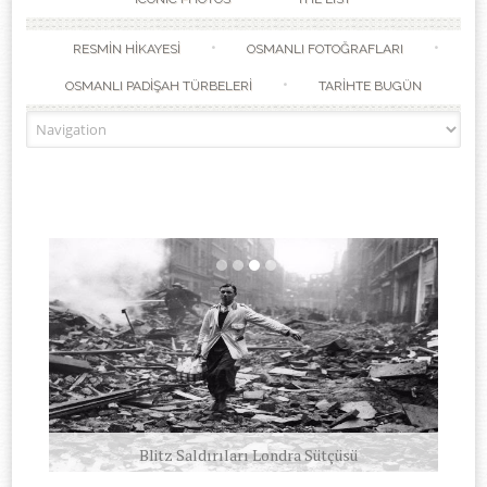
RESMİN HİKAYESİ
OSMANLI FOTOĞRAFLARI
OSMANLI PADİŞAH TÜRBELERİ
TARİHTE BUGÜN
Beni Bekle Babacığım! Wait for me daddy
Blitz Saldırıları Londra Sütçüsü