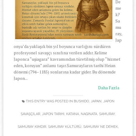
De
me
k?
Sa
mu
ray,
Jap
onya’da yaklaşık bin yıl boyunca varlığını sürdüren
profesyonel savaşçı sınıfına verilen addır. Kelime
Japonca “uşiagara” kavramından türetilmiş olup “hizmet
eden, koruyan” anlamı taşır.Samurayların tarihi Heian
dönemi (794–1185) sonlarına kadar gider. Bu dönemde
Japon...
Daha Fazla
THIS ENTRY WAS POSTED IN
BUSHIDO
,
JAPAN
,
JAPON
SAVAŞÇILAR
,
JAPON TARIHI
,
KATANA
,
NAGINATA
,
SAMURAY
,
SAMURAY KIMDIR
,
SAMURAY KÜLTÜRÜ
,
SAMURAY NE DEMEK
,