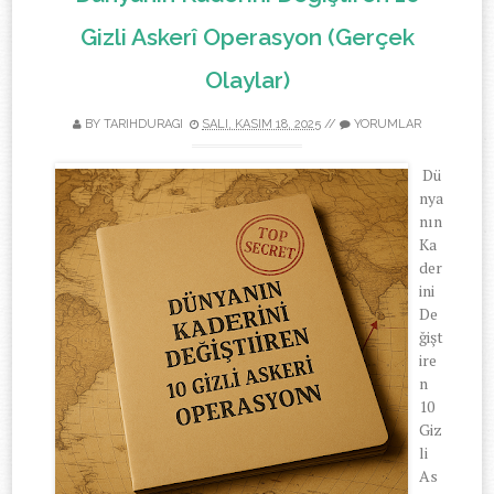
Gizli Askerî Operasyon (Gerçek
Olaylar)
BY TARIHDURAGI
SALI, KASIM 18, 2025
//
YORUMLAR
Dü
nya
nın
Ka
der
ini
De
ğişt
ire
n
10
Giz
li
As