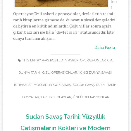
ker
î
OperasyonGizli askerî operasyonlar, devletlerin resmi
tarih kitaplarına girmese de, dünyanın siyasi dengelerini
değiştiren en kritik adımlardır. Çoğu yıllar sonra açığa
çıkar, bazıları ise hâlâ “devlet sırrı” statüsündedir. İşte
dünya tarihinin akışını...
Daha Fazla
THIS ENTRY WAS POSTED IN
ASKERI OPERASYONLAR
,
CIA
,
DÜNYA TARIHI
,
GIZLI OPERASYONLAR
,
İKINCI DÜNYA SAVAŞI
,
ISTIHBARAT
,
MOSSAD
,
SOĞUK SAVAŞ
,
SOĞUK SAVAŞ TARIHI
,
TARIHI
DOSYALAR
,
TARIHSEL OLAYLAR
,
ÜNLÜ OPERASYONLAR
Sudan Savaş Tarihi: Yüzyıllık
Çatışmaların Kökleri ve Modern