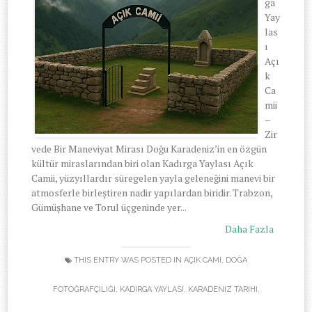
ga
Yay
las
ı
Açı
k
Ca
mii
–
Zir
vede Bir Maneviyat Mirası Doğu Karadeniz’in en özgün
kültür miraslarından biri olan Kadırga Yaylası Açık
Camii, yüzyıllardır süregelen yayla geleneğini manevi bir
atmosferle birleştiren nadir yapılardan biridir. Trabzon,
Gümüşhane ve Torul üçgeninde yer...
Daha Fazla
THIS ENTRY WAS POSTED IN
AÇIK CAMI
,
DOĞA
FOTOĞRAFÇILIĞI
,
KADIRGA YAYLASI
,
KARADENIZ TARIHI
,