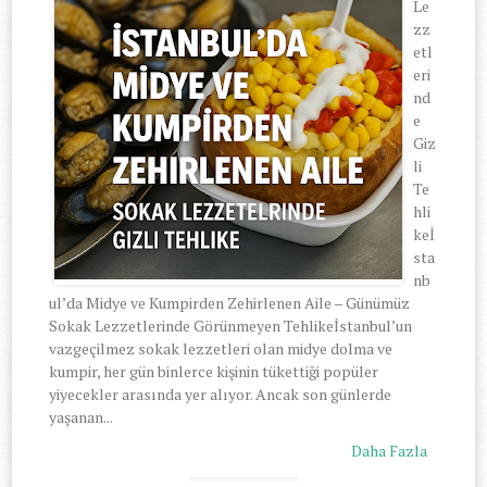
Le
zz
etl
eri
nd
e
Giz
li
Te
hli
keİ
sta
nb
ul’da Midye ve Kumpirden Zehirlenen Aile – Günümüz
Sokak Lezzetlerinde Görünmeyen Tehlikeİstanbul’un
vazgeçilmez sokak lezzetleri olan midye dolma ve
kumpir, her gün binlerce kişinin tükettiği popüler
yiyecekler arasında yer alıyor. Ancak son günlerde
yaşanan...
Daha Fazla