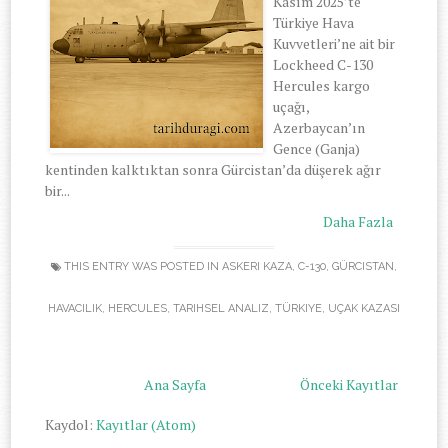
Kasım 2025’te
Türkiye Hava
Kuvvetleri’ne ait bir
Lockheed C-130
Hercules kargo
uçağı,
Azerbaycan’ın
Gence (Ganja)
kentinden kalktıktan sonra Gürcistan’da düşerek ağır
bir...
Daha Fazla
THIS ENTRY WAS POSTED IN
ASKERI KAZA
,
C-130
,
GÜRCISTAN
,
HAVACILIK
,
HERCULES
,
TARIHSEL ANALIZ
,
TÜRKIYE
,
UÇAK KAZASI
Ana Sayfa
Önceki Kayıtlar
Kaydol:
Kayıtlar (Atom)