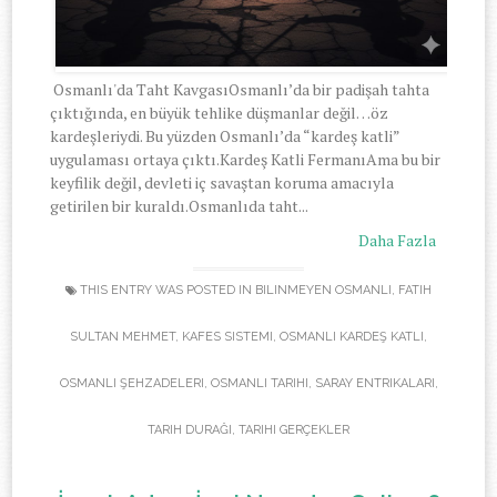
Osmanlı'da Taht KavgasıOsmanlı’da bir padişah tahta
çıktığında, en büyük tehlike düşmanlar değil…öz
kardeşleriydi. Bu yüzden Osmanlı’da “kardeş katli”
uygulaması ortaya çıktı.Kardeş Katli FermanıAma bu bir
keyfilik değil, devleti iç savaştan koruma amacıyla
getirilen bir kuraldı.Osmanlıda taht...
Daha Fazla
THIS ENTRY WAS POSTED IN
BILINMEYEN OSMANLI
,
FATIH
SULTAN MEHMET
,
KAFES SISTEMI
,
OSMANLI KARDEŞ KATLI
,
OSMANLI ŞEHZADELERI
,
OSMANLI TARIHI
,
SARAY ENTRIKALARI
,
TARIH DURAĞI
,
TARIHI GERÇEKLER