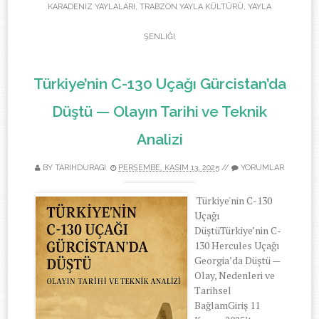
KARADENIZ YAYLALARI
,
TRABZON YAYLA KÜLTÜRÜ
,
YAYLA
ŞENLIĞI
Türkiye’nin C-130 Uçağı Gürcistan’da
Düştü — Olayın Tarihi ve Teknik
Analizi
BY TARIHDURAGI
PERŞEMBE, KASIM 13, 2025
//
YORUMLAR
Türkiye'nin C-130
Uçağı
DüştüTürkiye’nin C-
130 Hercules Uçağı
Georgia’da Düştü —
Olay, Nedenleri ve
Tarihsel
BağlamGiriş 11