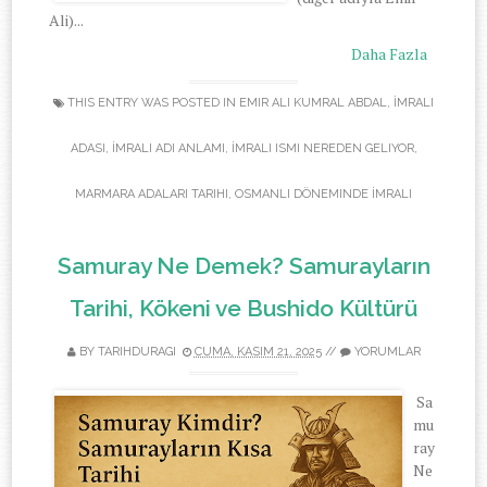
Ali)...
Daha Fazla
THIS ENTRY WAS POSTED IN
EMIR ALI KUMRAL ABDAL
,
İMRALI
ADASI
,
İMRALI ADI ANLAMI
,
İMRALI ISMI NEREDEN GELIYOR
,
MARMARA ADALARI TARIHI
,
OSMANLI DÖNEMINDE İMRALI
Samuray Ne Demek? Samurayların
Tarihi, Kökeni ve Bushido Kültürü
BY TARIHDURAGI
CUMA, KASIM 21, 2025
//
YORUMLAR
Sa
mu
ray
Ne