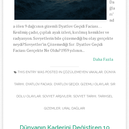
Da
ğla
rı’
nd
a ölen 9 dağcının gizemli Dyatlov Geçidi Faciası…
Kesilmiş çadır, çıplak ayak izleri, kırılmış kemikler ve
radyasyon. Sovyetlerin bile çözemediği bu olay gerçekte
neydi?Sovyetler’in Çözemediği Sır: Dyatlov Geçidi
Faciası Gerçekte Ne Oldu?1959 yılının...
Daha Fazla
THIS ENTRY WAS POSTED IN
ÇÖZÜLEMEYEN VAKALAR
,
DÜNYA
TARIHI
,
DYATLOV FACIASI
,
DYATLOV GEÇIDI
,
GIZEMLI OLAYLAR
,
SIR
DOLU OLAYLAR
,
SOVYET ARŞIVLERI
,
SOVYET TARIHI
,
TARIHSEL
GIZEMLER
,
URAL DAĞLARI
Dünyanın Kaderini Değiştiren 10