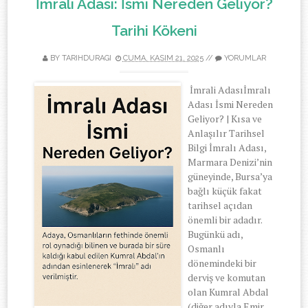
İmralı Adası: İsmi Nereden Geliyor?
Tarihi Kökeni
BY TARIHDURAGI
CUMA, KASIM 21, 2025
//
YORUMLAR
İmrali Adasıİmralı
Adası İsmi Nereden
Geliyor? | Kısa ve
Anlaşılır Tarihsel
Bilgi İmralı Adası,
Marmara Denizi’nin
güneyinde, Bursa’ya
bağlı küçük fakat
tarihsel açıdan
önemli bir adadır.
Bugünkü adı,
Osmanlı
dönemindeki bir
derviş ve komutan
olan Kumral Abdal
(diğer adıyla Emir