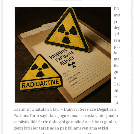
Dü
nya
yı
değ
işti
ren
pat
la
ma
Bu
gü
n
Tar
iht
e:
14
Kasım’ın Unutulan Olayı – Dünyayı Sessizce Değiştiren
PatlamaTarih sayfaları çoğu zaman savaşlar, anlaşmalar
ve büyük liderlerle dolu gibi görünür. Ancak bazı günler,
geniş kitleler tarafından pek bilinmeyen ama etkisi