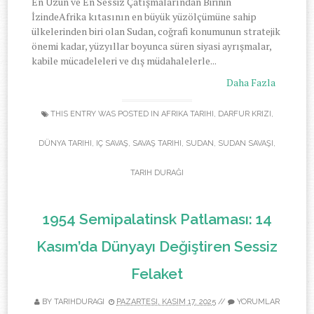
En Uzun ve En Sessiz Çatışmalarından Birinin
İzindeAfrika kıtasının en büyük yüzölçümüne sahip
ülkelerinden biri olan Sudan, coğrafi konumunun stratejik
önemi kadar, yüzyıllar boyunca süren siyasi ayrışmalar,
kabile mücadeleleri ve dış müdahalelerle...
Daha Fazla
THIS ENTRY WAS POSTED IN
AFRIKA TARIHI
,
DARFUR KRIZI
,
DÜNYA TARIHI
,
IÇ SAVAŞ
,
SAVAŞ TARIHI
,
SUDAN
,
SUDAN SAVAŞI
,
TARIH DURAĞI
1954 Semipalatinsk Patlaması: 14
Kasım’da Dünyayı Değiştiren Sessiz
Felaket
BY TARIHDURAGI
PAZARTESI, KASIM 17, 2025
//
YORUMLAR