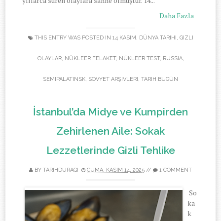
yıllarca süren olaylara sahne olmuştur. 14...
Daha Fazla
THIS ENTRY WAS POSTED IN
14 KASIM
,
DÜNYA TARIHI
,
GIZLI
OLAYLAR
,
NÜKLEER FELAKET
,
NÜKLEER TEST
,
RUSSIA
,
SEMIPALATINSK
,
SOVYET ARŞIVLERI
,
TARIH BUGÜN
İstanbul’da Midye ve Kumpirden
Zehirlenen Aile: Sokak
Lezzetlerinde Gizli Tehlike
BY TARIHDURAGI
CUMA, KASIM 14, 2025
//
1 COMMENT
So
ka
k