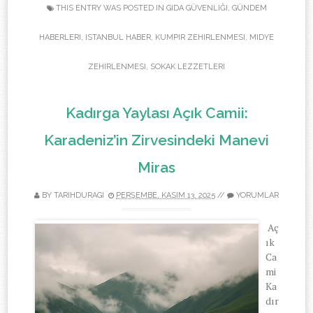
THIS ENTRY WAS POSTED IN
GIDA GÜVENLIĞI
,
GÜNDEM
HABERLERI
,
ISTANBUL HABER
,
KUMPIR ZEHIRLENMESI
,
MIDYE
ZEHIRLENMESI
,
SOKAK LEZZETLERI
Kadırga Yaylası Açık Camii:
Karadeniz’in Zirvesindeki Manevi
Miras
BY TARIHDURAGI
PERŞEMBE, KASIM 13, 2025
//
YORUMLAR
Aç
ık
Ca
mi
Ka
dır