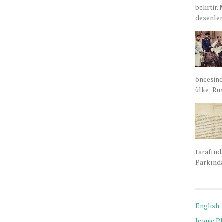
belirtir.
desenlere
öncesind
ülke; Rus
tarafınd
Parkında
English
Iconic P