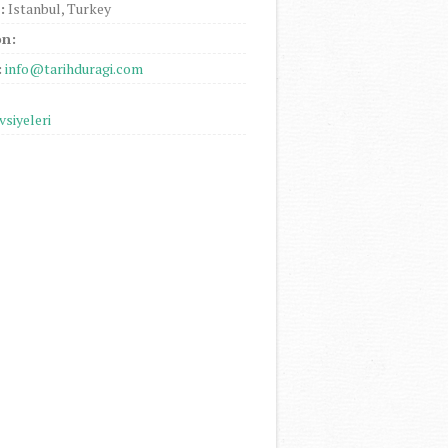
:
Istanbul, Turkey
on:
:
info@tarihduragi.com
vsiyeleri