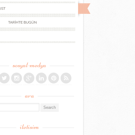
IST
TARİHTE BUGÜN
sosyal-medya
ara
r:
iletisim