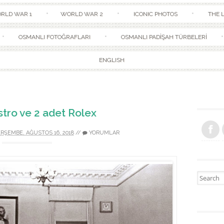
Skip to content
RLD WAR 1
WORLD WAR 2
ICONIC PHOTOS
THE L
OSMANLI FOTOĞRAFLARI
OSMANLI PADİŞAH TÜRBELERİ
ENGLISH
stro ve 2 adet Rolex
RŞEMBE, AĞUSTOS 16, 2018
//
YORUMLAR
Search fo