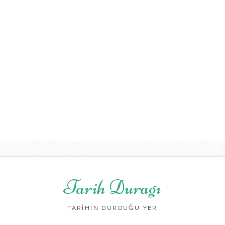
Tarih Duragı
TARİHİN DURDUĞU YER