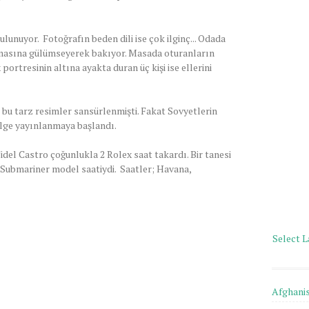
lunuyor. Fotoğrafın beden dili ise çok ilginç... Odada
masına gülümseyerek bakıyor. Masada oturanların
 portresinin altına ayakta duran üç kişi ise ellerini
, bu tarz resimler sansürlenmişti. Fakat Sovyetlerin
elge yayınlanmaya başlandı.
idel Castro çoğunlukla 2 Rolex saat takardı. Bir tanesi
Submariner model saatiydi. Saatler; Havana,
Select 
Afghani