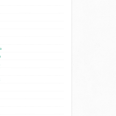
a
n
n
l