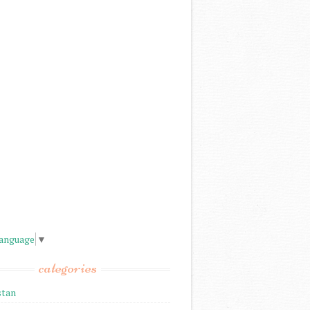
Language
▼
categories
stan