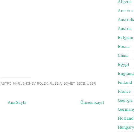
Algeria
America
Australi
Austria
Belgium
Bosna
China
Egypt
England
Finland
CASTRO
,
KHRUSHCHEV
,
ROLEX
,
RUSSIA
,
SOVIET
,
SSCB
,
USSR
France
Georgia
Ana Sayfa
Önceki Kayıt
German
Holland
Hungary