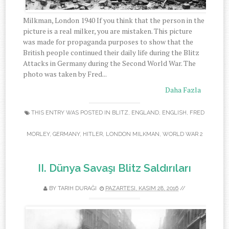
Milkman, London 1940 If you think that the person in the
picture is a real milker, you are mistaken. This picture
was made for propaganda purposes to show that the
British people continued their daily life during the Blitz
Attacks in Germany during the Second World War. The
photo was taken by Fred...
Daha Fazla
THIS ENTRY WAS POSTED IN
BLITZ
,
ENGLAND
,
ENGLISH
,
FRED
MORLEY
,
GERMANY
,
HITLER
,
LONDON MILKMAN
,
WORLD WAR 2
II. Dünya Savaşı Blitz Saldırıları
BY
TARIH DURAĞI
PAZARTESI, KASIM 28, 2016
//