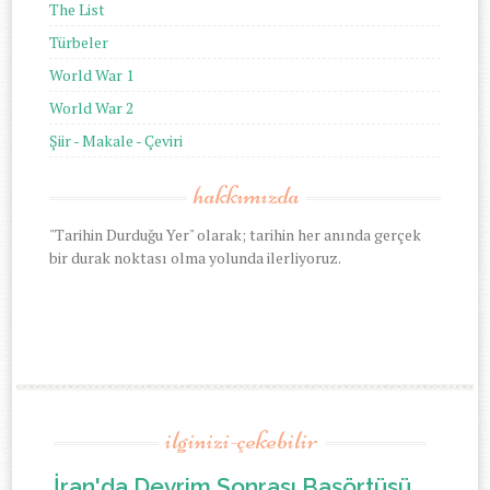
The List
Türbeler
World War 1
World War 2
Şiir - Makale - Çeviri
hakkımızda
"Tarihin Durduğu Yer" olarak; tarihin her anında gerçek
bir durak noktası olma yolunda ilerliyoruz.
ilginizi-çekebilir
İran'da Devrim Sonrası Başörtüsü