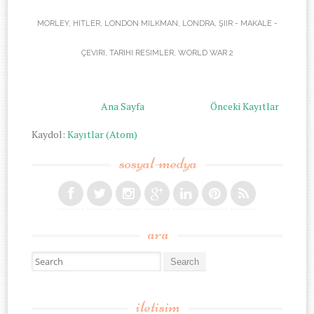
MORLEY
,
HITLER
,
LONDON MILKMAN
,
LONDRA
,
ŞIIR - MAKALE -
ÇEVIRI
,
TARIHI RESIMLER
,
WORLD WAR 2
Ana Sayfa
Önceki Kayıtlar
Kaydol:
Kayıtlar (Atom)
sosyal-medya
ara
Search for:
iletisim