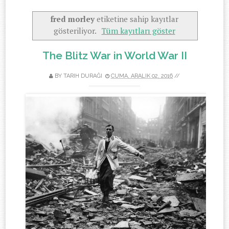
fred morley
etiketine sahip kayıtlar
gösteriliyor.
Tüm kayıtları göster
The Blitz War in World War II
BY
TARIH DURAĞI
CUMA, ARALIK 02, 2016
//