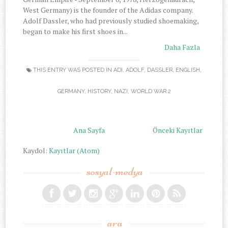
West Germany) is the founder of the Adidas company.
Adolf Dassler, who had previously studied shoemaking,
began to make his first shoes in...
Daha Fazla
THIS ENTRY WAS POSTED IN
ADI
,
ADOLF
,
DASSLER
,
ENGLISH
,
GERMANY
,
HISTORY
,
NAZI
,
WORLD WAR 2
Ana Sayfa
Önceki Kayıtlar
Kaydol:
Kayıtlar (Atom)
sosyal-medya
ara