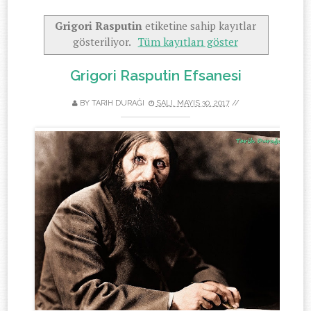
Grigori Rasputin
etiketine sahip kayıtlar
gösteriliyor.
Tüm kayıtları göster
Grigori Rasputin Efsanesi
BY
TARIH DURAĞI
SALI, MAYIS 30, 2017
//