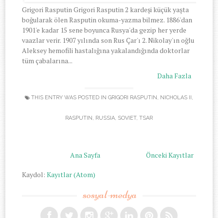
Grigori Rasputin Grigori Rasputin 2 kardeşi küçük yaşta
boğularak ölen Rasputin okuma-yazma bilmez. 1886'dan
1901'e kadar 15 sene boyunca Rusya'da gezip her yerde
vaazlar verir. 1907 yılında son Rus Çar'ı 2. Nikolay'ın oğlu
Aleksey hemofili hastalığına yakalandığında doktorlar
tüm çabalarına...
Daha Fazla
THIS ENTRY WAS POSTED IN
GRIGORI RASPUTIN
,
NICHOLAS II
,
RASPUTIN
,
RUSSIA
,
SOVIET
,
TSAR
Ana Sayfa
Önceki Kayıtlar
Kaydol:
Kayıtlar (Atom)
sosyal-medya