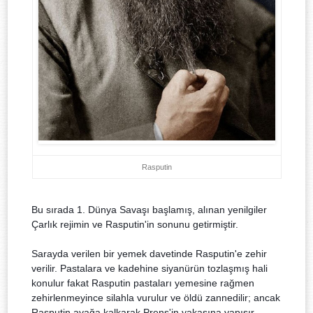
Rasputin
Bu sırada 1. Dünya Savaşı başlamış, alınan yenilgiler
Çarlık rejimin ve Rasputin'in sonunu getirmiştir.
Sarayda verilen bir yemek davetinde Rasputin'e zehir
verilir. Pastalara ve kadehine siyanürün tozlaşmış hali
konulur fakat Rasputin pastaları yemesine rağmen
zehirlenmeyince silahla vurulur ve öldü zannedilir; ancak
Rasputin ayağa kalkarak Prens'in yakasına yapışır.