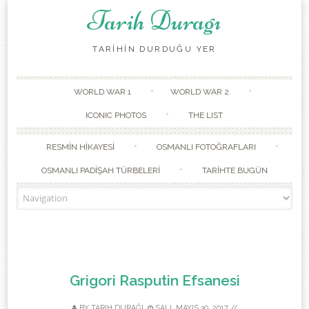
Tarih Duragı
TARİHİN DURDUĞU YER
Skip to content
WORLD WAR 1
WORLD WAR 2
ICONIC PHOTOS
THE LIST
RESMİN HİKAYESİ
OSMANLI FOTOĞRAFLARI
OSMANLI PADİŞAH TÜRBELERİ
TARİHTE BUGÜN
Grigori Rasputin Efsanesi
BY
TARIH DURAĞI
SALI, MAYIS 30, 2017
//