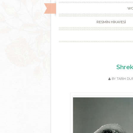
WO
RESMİN HİKAYESİ
Shrek
BY
TARIH DU