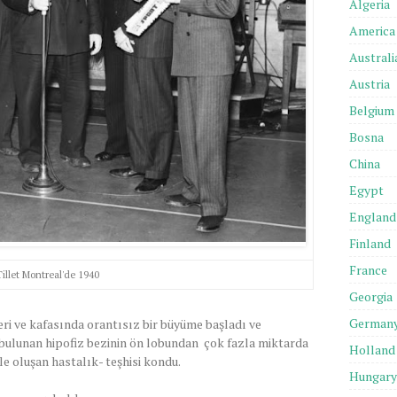
Algeria
America
Australi
Austria
Belgium
Bosna
China
Egypt
England
Finland
France
Tillet Montreal'de 1940
Georgia
German
lleri ve kafasında orantısız bir büyüme başladı ve
bulunan hipofiz bezinin ön lobundan çok fazla miktarda
Holland
 oluşan hastalık- teşhisi kondu.
Hungary