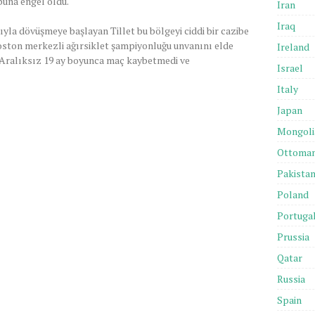
buna engel oldu.
Iran
Iraq
yla dövüşmeye başlayan Tillet bu bölgeyi ciddi bir cazibe
Boston merkezli ağırsiklet şampiyonluğu unvanını elde
Ireland
. Aralıksız 19 ay boyunca maç kaybetmedi ve
Israel
Italy
Japan
Mongoli
Ottoma
Pakista
Poland
Portuga
Prussia
Qatar
Russia
Spain