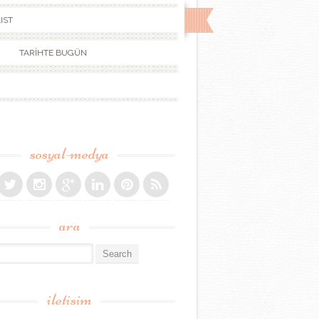
IST
TARİHTE BUGÜN
sosyal-medya
ara
r:
iletisim