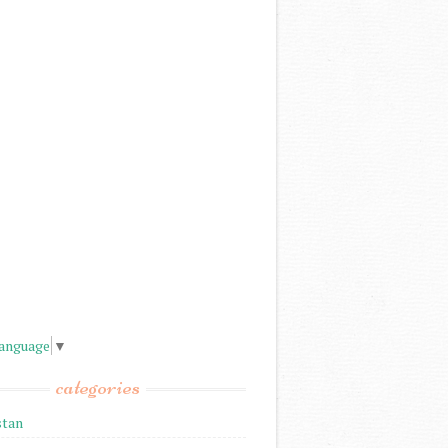
Language
▼
categories
stan