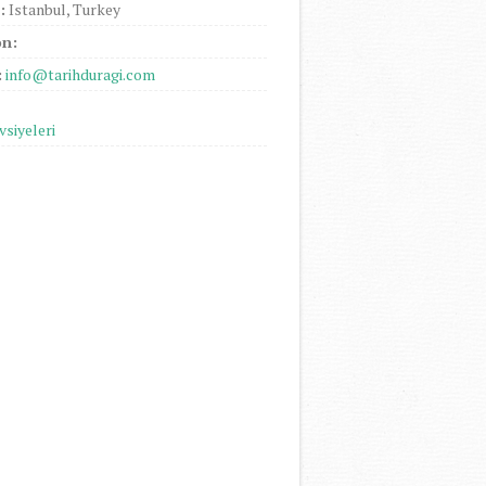
:
Istanbul, Turkey
on:
:
info@tarihduragi.com
vsiyeleri