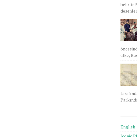
belirtir.
desenlere
öncesind
ülke; Rus
tarafınd
Parkında
English
Iconic P