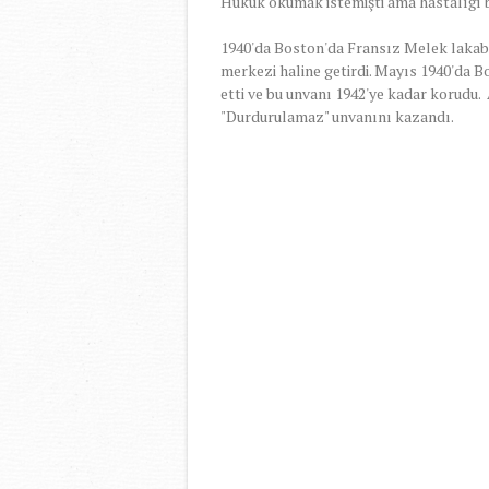
Hukuk okumak istemişti ama hastalığı 
1940'da Boston'da Fransız Melek lakabı
merkezi haline getirdi. Mayıs 1940'da 
etti ve bu unvanı 1942'ye kadar korudu
"Durdurulamaz" unvanını kazandı.
-