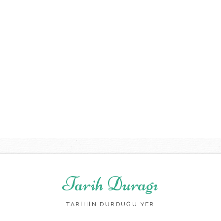
Tarih Duragı
TARİHİN DURDUĞU YER