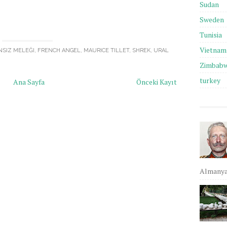
Sudan
Sweden
Tunisia
Vietnam
NSIZ MELEĞI
,
FRENCH ANGEL
,
MAURICE TILLET
,
SHREK
,
URAL
Zimbab
turkey
Ana Sayfa
Önceki Kayıt
Almanya,