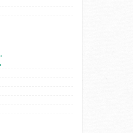
a
n
n
l