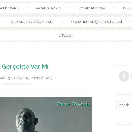
Skip to content
RLD WAR 1
WORLD WAR 2
ICONIC PHOTOS
THE L
OSMANLI FOTOĞRAFLARI
OSMANLI PADİŞAH TÜRBELERİ
ENGLISH
 Gerçekte Var Mı
RAĞI
ÇARŞAMBA, MAYIS 31, 2017
//
Search fo