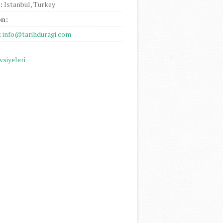
:
Istanbul, Turkey
on:
:
info@tarihduragi.com
vsiyeleri