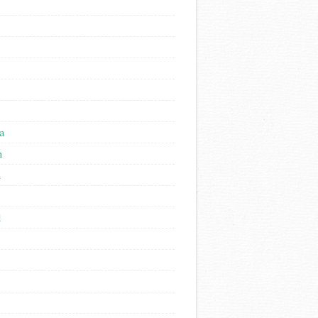
a
n
n
l