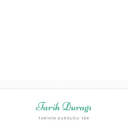
Tarih Duragı
TARİHİN DURDUĞU YER