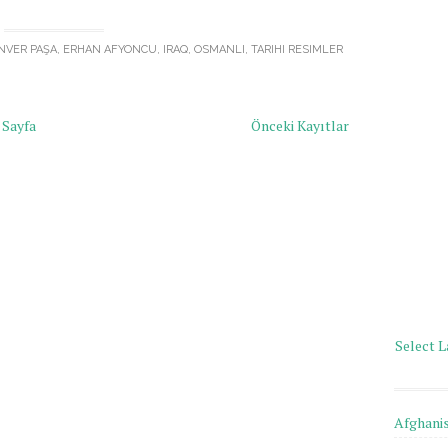
NVER PAŞA
,
ERHAN AFYONCU
,
IRAQ
,
OSMANLI
,
TARIHI RESIMLER
 Sayfa
Önceki Kayıtlar
Select 
Afghani