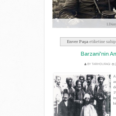
1.Dün
Enver Paşa
etiketine sahip
Barzani'nin A
BY TARIHDURAGI
A
a
d
1
i
b