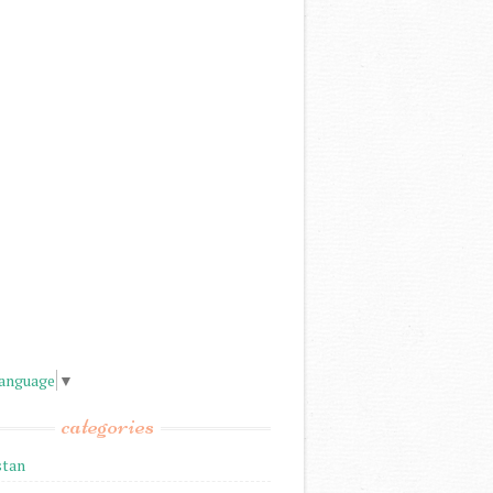
Language
▼
categories
stan