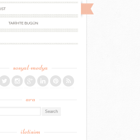
IST
TARİHTE BUGÜN
sosyal-medya
ara
r:
iletisim