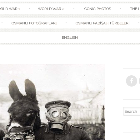
Skip to content
RLD WAR 1
WORLD WAR 2
ICONIC PHOTOS
THE L
OSMANLI FOTOĞRAFLARI
OSMANLI PADİŞAH TÜRBELERİ
ENGLISH
Search fo