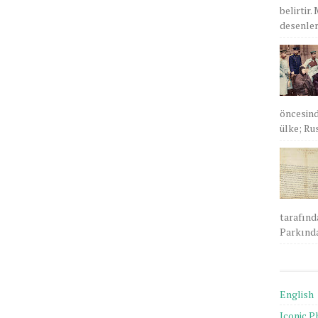
belirtir.
desenlere
öncesind
ülke; Rus
tarafınd
Parkında
English
Iconic P