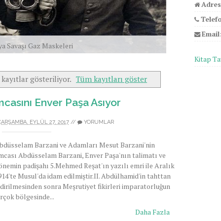
Adres
Telef
Email
ya Savaşı Gaz Maskeleri
Kitap Ta
 kayıtlar gösteriliyor.
Tüm kayıtları göster
mcasını Enver Paşa Asıyor
ÇARŞAMBA, EYLÜL 27, 2017
//
YORUMLAR
bdüsselam Barzani ve Adamları Mesut Barzani'nin
mcası Abdüsselam Barzani, Enver Paşa'nın talimatı ve
önemin padişahı 5.Mehmed Reşat'ın yazılı emri ile Aralık
914'te Musul'da idam edilmiştir. ​II. Abdülhamid'in tahttan
ndirilmesinden sonra Meşrutiyet fikirleri imparatorluğun
irçok bölgesinde...
Daha Fazla