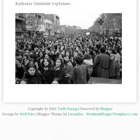
Kadınlar Gününde toplanan...
Copyright ©
2026
Tarih Duragı
| Powered by
Blogger
Design by
WebTuts
| Blogger Theme by
Lasantha
-
PremiumBloggerTemplates.com