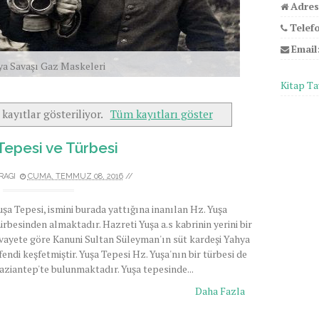
Adres
Telef
Email
ya Savaşı Gaz Maskeleri
Kitap Ta
 kayıtlar gösteriliyor.
Tüm kayıtları göster
Tepesi ve Türbesi
RAGI
CUMA, TEMMUZ 08, 2016
//
uşa Tepesi, ismini burada yattığına inanılan Hz. Yuşa
ürbesinden almaktadır. Hazreti Yuşa a.s kabrinin yerini bir
ivayete göre Kanuni Sultan Süleyman'ın süt kardeşi Yahya
fendi keşfetmiştir. Yuşa Tepesi Hz. Yuşa'nın bir türbesi de
aziantep'te bulunmaktadır. Yuşa tepesinde...
Daha Fazla