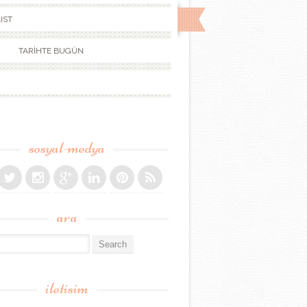
IST
TARİHTE BUGÜN
sosyal-medya
ara
r:
iletisim