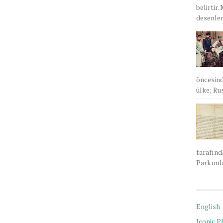
belirtir.
desenlere
öncesind
ülke; Rus
tarafınd
Parkında
English
Iconic P