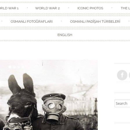
Skip to content
RLD WAR 1
WORLD WAR 2
ICONIC PHOTOS
THE L
OSMANLI FOTOĞRAFLARI
OSMANLI PADİŞAH TÜRBELERİ
ENGLISH
Search fo