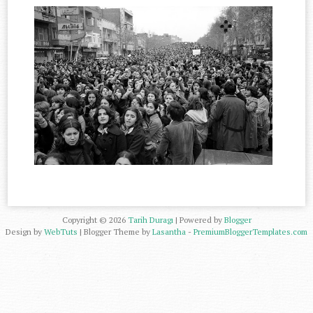
Copyright ©
2026
Tarih Duragı
| Powered by
Blogger
Design by
WebTuts
| Blogger Theme by
Lasantha
-
PremiumBloggerTemplates.com