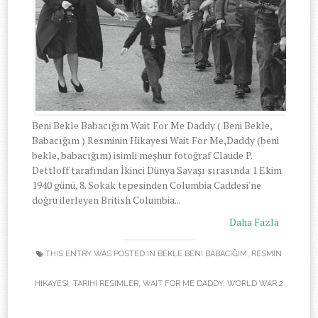
Beni Bekle Babacığım Wait For Me Daddy ( Beni Bekle,
Babacığım ) Resminin Hikayesi Wait For Me,Daddy (beni
bekle, babacığım) isimli meşhur fotoğraf Claude P.
Dettloff tarafından İkinci Dünya Savaşı sırasında 1 Ekim
1940 günü, 8. Sokak tepesinden Columbia Caddesi'ne
doğru ilerleyen British Columbia...
Daha Fazla
THIS ENTRY WAS POSTED IN
BEKLE BENI BABACIĞIM
,
RESMIN
HIKAYESI
,
TARIHI RESIMLER
,
WAIT FOR ME DADDY
,
WORLD WAR 2