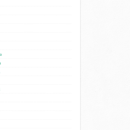
a
n
n
l