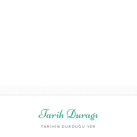
Tarih Duragı
TARİHİN DURDUĞU YER