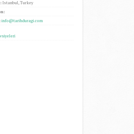
:
Istanbul, Turkey
on:
:
info@tarihduragi.com
vsiyeleri