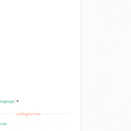
Language
▼
categories
stan