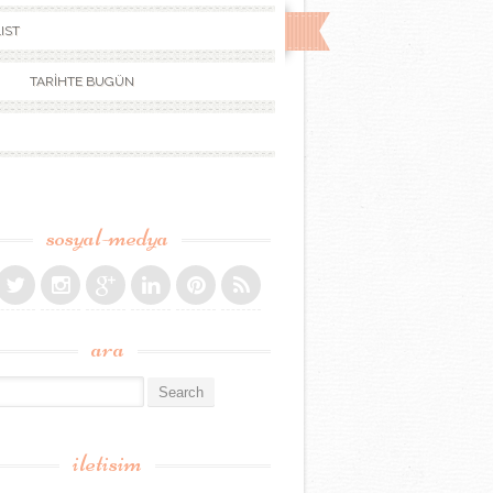
IST
TARİHTE BUGÜN
sosyal-medya
ara
r:
iletisim