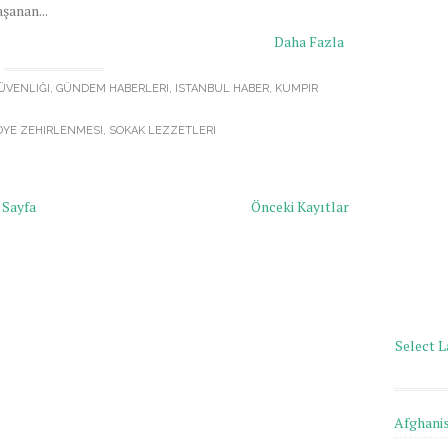
aşanan...
Daha Fazla
ÜVENLIĞI
,
GÜNDEM HABERLERI
,
ISTANBUL HABER
,
KUMPIR
DYE ZEHIRLENMESI
,
SOKAK LEZZETLERI
 Sayfa
Önceki Kayıtlar
Select 
Afghani