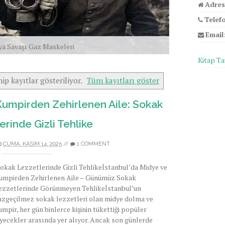
Adres
Telef
Email
ya Savaşı Gaz Maskeleri
Kitap Ta
ip kayıtlar gösteriliyor.
Tüm kayıtları göster
Kumpirden Zehirlenen Aile: Sokak
erinde Gizli Tehlike
CUMA, KASIM 14, 2025
//
1 COMMENT
okak Lezzetlerinde Gizli Tehlikeİstanbul’da Midye ve
umpirden Zehirlenen Aile – Günümüz Sokak
ezzetlerinde Görünmeyen Tehlikeİstanbul’un
azgeçilmez sokak lezzetleri olan midye dolma ve
umpir, her gün binlerce kişinin tükettiği popüler
iyecekler arasında yer alıyor. Ancak son günlerde