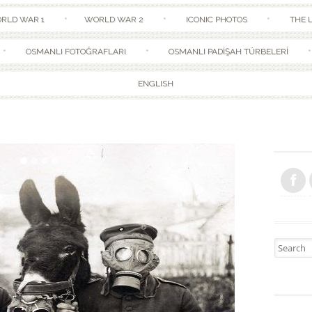
Skip to content
RLD WAR 1
WORLD WAR 2
ICONIC PHOTOS
THE L
OSMANLI FOTOĞRAFLARI
OSMANLI PADİŞAH TÜRBELERİ
ENGLISH
Search fo