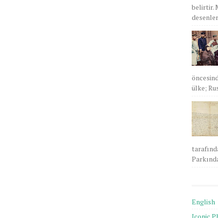
belirtir.
desenlere
öncesind
ülke; Rus
tarafınd
Parkında
English
Iconic P