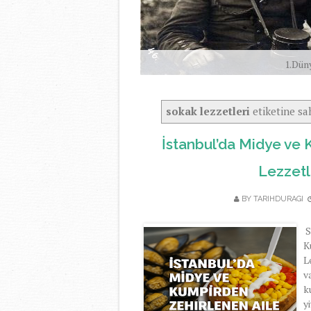
1.Dün
sokak lezzetleri
etiketine sah
İstanbul’da Midye ve 
Lezzetl
BY TARIHDURAGI
S
K
L
v
k
y