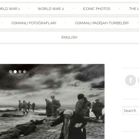
Skip to content
RLD WAR 1
WORLD WAR 2
ICONIC PHOTOS
THE L
OSMANLI FOTOĞRAFLARI
OSMANLI PADİŞAH TÜRBELERİ
ENGLISH
Search fo