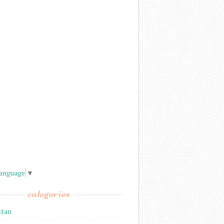
Language
▼
categories
stan