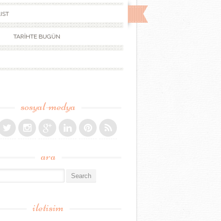
IST
TARİHTE BUGÜN
sosyal-medya
ara
r:
iletisim