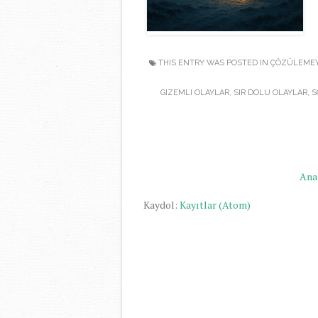
THIS ENTRY WAS POSTED IN
ÇÖZÜLEMEY
GIZEMLI OLAYLAR
,
SIR DOLU OLAYLAR
,
S
Ana
Kaydol:
Kayıtlar (Atom)