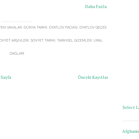
Daha Fazla
EN VAKALAR
,
DÜNYA TARIHI
,
DYATLOV FACIASI
,
DYATLOV GEÇIDI
,
OVYET ARŞIVLERI
,
SOVYET TARIHI
,
TARIHSEL GIZEMLER
,
URAL
DAĞLARI
 Sayfa
Önceki Kayıtlar
Select 
Afghani