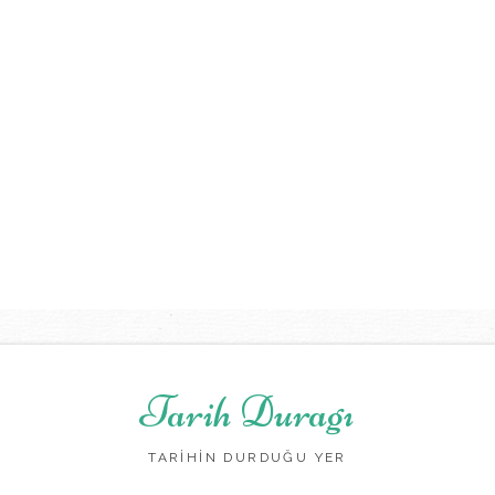
Tarih Duragı
TARİHİN DURDUĞU YER