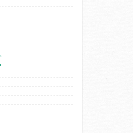
a
n
n
l