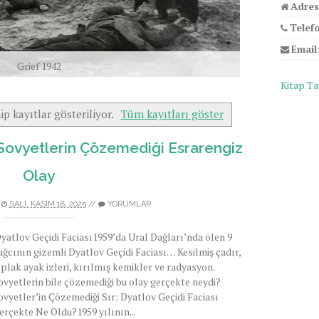
Adres
Telef
Email
Grief 1942
Kitap Ta
ip kayıtlar gösteriliyor.
Tüm kayıtları göster
 Sovyetlerin Çözemediği Esrarengiz
Olay
I
SALI, KASIM 18, 2025
//
YORUMLAR
yatlov Geçidi Faciası1959’da Ural Dağları’nda ölen 9
ağcının gizemli Dyatlov Geçidi Faciası… Kesilmiş çadır,
ıplak ayak izleri, kırılmış kemikler ve radyasyon.
ovyetlerin bile çözemediği bu olay gerçekte neydi?
ovyetler’in Çözemediği Sır: Dyatlov Geçidi Faciası
erçekte Ne Oldu?1959 yılının...