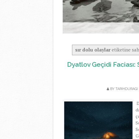
sır dolu olaylar
etiketine sah
Dyatlov Geçidi Faciası:
BY TARIHDURAG
D
d
ç
S
S
G