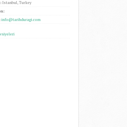
:
Istanbul, Turkey
on:
:
info@tarihduragi.com
vsiyeleri