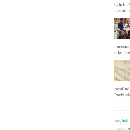
belirtir.
desenlere
öncesind
ülke; Rus
tarafınd
Parkında
English
Iconic P