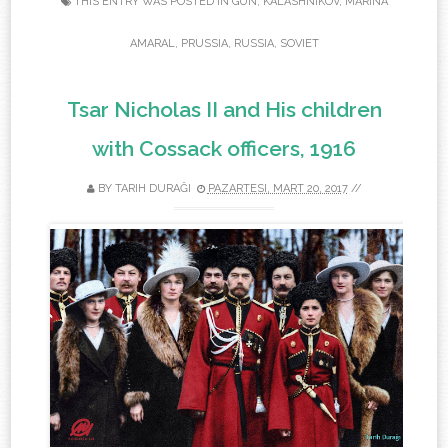
THIS ENTRY WAS POSTED IN
GUN
,
KALASHNIKOV
,
MARINA
AMARAL
,
PRUSSIA
,
RUSSIA
,
SOVIET
Tsar Nicholas II and His children
with Cossack officers, 1916
BY
TARIH DURAĞI
PAZARTESI, MART 20, 2017
//