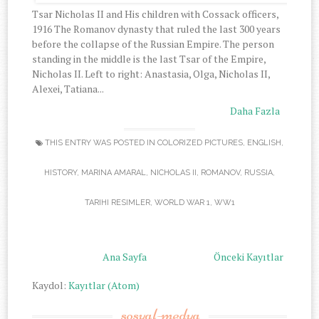
Tsar Nicholas II and His children with Cossack officers,
1916 The Romanov dynasty that ruled the last 300 years
before the collapse of the Russian Empire. The person
standing in the middle is the last Tsar of the Empire,
Nicholas II. Left to right: Anastasia, Olga, Nicholas II,
Alexei, Tatiana...
Daha Fazla
THIS ENTRY WAS POSTED IN
COLORIZED PICTURES
,
ENGLISH
,
HISTORY
,
MARINA AMARAL
,
NICHOLAS II
,
ROMANOV
,
RUSSIA
,
TARIHI RESIMLER
,
WORLD WAR 1
,
WW1
Ana Sayfa
Önceki Kayıtlar
Kaydol:
Kayıtlar (Atom)
sosyal-medya