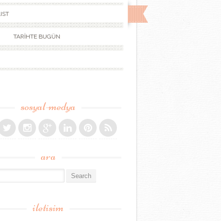
IST
TARİHTE BUGÜN
sosyal-medya
ara
r:
iletisim