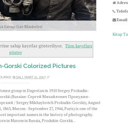
Adres
Telef
Email
ya Savaşı Gaz Maskeleri
Kitap Ta
etine sahip kayıtlar gösteriliyor.
Tüm kayıtları
göster
-Gorski Colorized Pictures
 DURAĞI
SALI, MART 21, 2017
//
omen group in Dagestan in 1910 Sergey Prokudin-
orskii (Russian: Сергей Михайлович Прокудин-
орский / Sergey Mikhaylovich Prokudin-Gorskiy, August
1, 1863, Murom - September 27, 1944, Paris) is one of the
ost important names in the history of photography.
orn in Murom in Russia, Produkin-Gorskii...