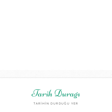
Tarih Duragı
TARİHİN DURDUĞU YER