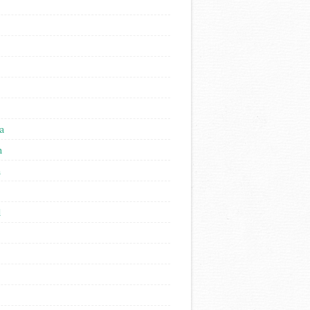
a
n
n
l