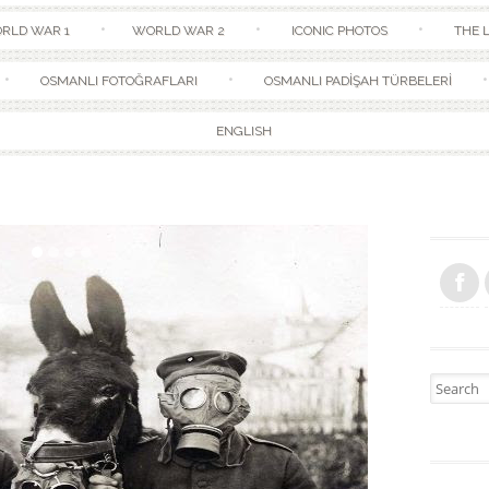
Skip to content
RLD WAR 1
WORLD WAR 2
ICONIC PHOTOS
THE L
OSMANLI FOTOĞRAFLARI
OSMANLI PADİŞAH TÜRBELERİ
ENGLISH
Search fo