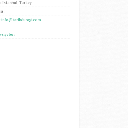
:
Istanbul, Turkey
on:
:
info@tarihduragi.com
vsiyeleri