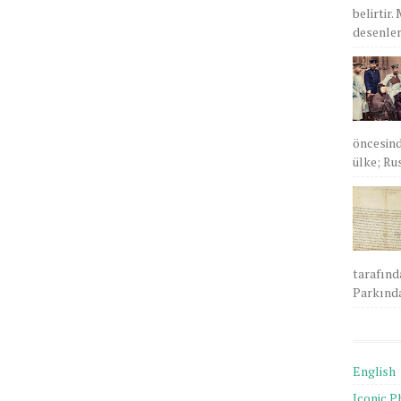
belirtir.
desenlere
öncesind
ülke; Rus
tarafınd
Parkında
English
Iconic P