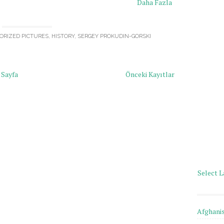
Daha Fazla
ORIZED PICTURES
,
HISTORY
,
SERGEY PROKUDIN-GORSKI
 Sayfa
Önceki Kayıtlar
Select 
Afghani