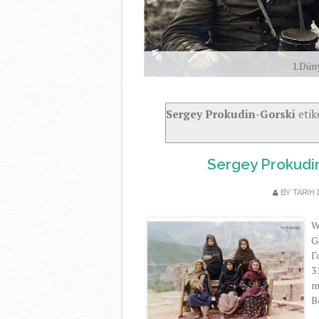
1.Dün
Sergey Prokudin-Gorski
etik
Sergey Prokudin
BY
TARIH
W
G
Г
3
m
B