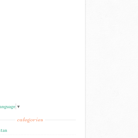
Language
▼
categories
stan