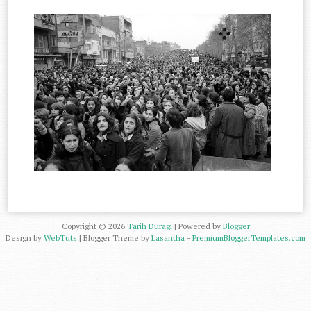
Copyright ©
2026
Tarih Duragı
| Powered by
Blogger
Design by
WebTuts
| Blogger Theme by
Lasantha
-
PremiumBloggerTemplates.com