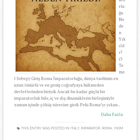
rlu
ğu
Ne
de
n
Yık
ıld
ı?
(5
Te
me
l Sebep) Giriş Roma İmparatorluğu, dünya tarihinin en
uzun ömürlü ve en geniş coğrafyaya hükmeden
devletlerinden biriydi. Ancak bu kadar güçlü bir
imparatorluk bile, iç ve dış dinamiklerin birleşimiyle
zaman içinde çöküş sürecine girdi. Peki Roma’yı yıkan...
Daha Fazla
THIS ENTRY WAS POSTED IN
ITALY
,
İMPARATOR
,
ROMA
,
YIKIM