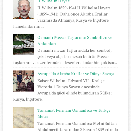
II. Wilhelm Hayatı
II. Wilhelm 1859-1941 II. Wilhelm Hayatı
(1859-1941), Daha önce Akraba Krallar
yazımızda Almanya, Rusya ve İngiltere
hanedanlarının...
Osmanlı Mezar Taşlarının Sembolleri ve
Anlamları
Osmanlı mezar taşlarındaki her sembol,
şekil veya obje bir mesajı belirtir. Mezar
taşlarının ve üzerilerindeki desenlere kadar bir çok işar...
Avrupa'da Akraba Krallar ve Dünya Savaşı
Kaiser Wilhelm - Edward VII - Kraliçe
Victoria 1. Dünya Savaşı öncesinde
Avrupa'da gücü elinde bulunduran 3 ülke;
Rusya, İngiltere...
Tanzimat Fermanı Osmanlıca ve Türkçe
Metni
Tanzimat Fermanı Osmanlıca Metni Sultan
Abdulmecit tarafından 3 Kasım 1839 yılında