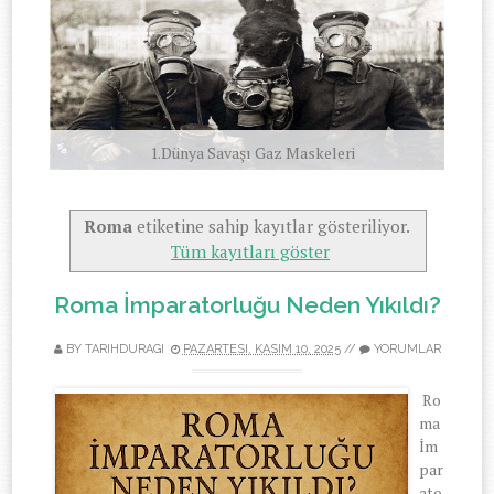
1.Dünya Savaşı Gaz Maskeleri
Roma
etiketine sahip kayıtlar gösteriliyor.
Tüm kayıtları göster
Roma İmparatorluğu Neden Yıkıldı?
BY TARIHDURAGI
PAZARTESI, KASIM 10, 2025
//
YORUMLAR
Ro
ma
İm
par
ato