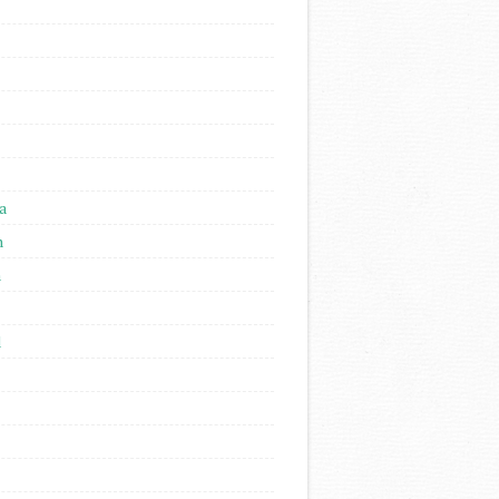
a
n
n
l