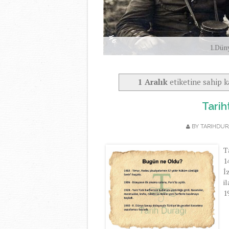
1.Dün
1 Aralık
etiketine sahip k
Tarih
BY TARIHDU
T
1
İ
i
1