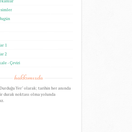
ekanlar
esimler
 Bugün
ar 1
ar 2
kale - Çeviri
hakkımızda
 Durduğu Yer" olarak; tarihin her anında
ir durak noktası olma yolunda
uz.