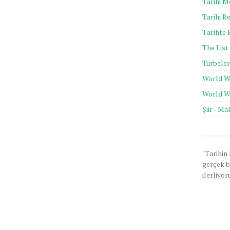
Tarihi M
Tarihi R
Tarihte
The List
Türbeler
World W
World W
Şiir - Ma
"Tarihin
gerçek b
ilerliyor