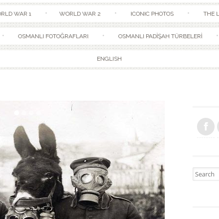
Skip to content
RLD WAR 1
WORLD WAR 2
ICONIC PHOTOS
THE L
OSMANLI FOTOĞRAFLARI
OSMANLI PADİŞAH TÜRBELERİ
ENGLISH
Search fo