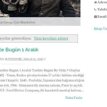
Adres
Telef
Email
ya Savaşı Gaz Maskeleri
Kitap Ta
ayıtlar gösteriliyor.
Tüm kayıtları göster
te Bugün 1 Aralık
RAGI
PERŞEMBE, ARALIK 01, 2016
//
arihte Bugün 1 Aralık Tarihte Bugün Ne Oldu ? Olaylar
402 - Timur, Rodos şövalyelerinin 57 yıldır hüküm sürdüğü
zmir'i kuşattı. 1640 - Portekiz, İspanya'dan bağımsızlığını
lan etti. 1906 - Dünyanın ilk sinema salonu, Paris'te açıldı.
913 - Ford Motor Company, ilk hareketli montaj hattını...
Daha Fazla