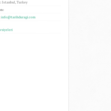
:
Istanbul, Turkey
on:
:
info@tarihduragi.com
vsiyeleri