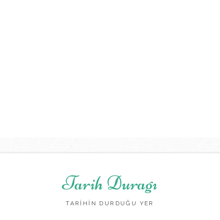
Tarih Duragı
TARİHİN DURDUĞU YER