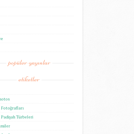
we
popüler-yayınlar
etiketler
hotos
Fotoğrafları
Padişah Türbeleri
amiler