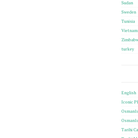
Sudan
Sweden
Tunisia
Vietnam
Zimbab
turkey
English
Iconic P
Osmanlı 
Osmanlı 
Tarihi C