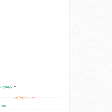
Language
▼
categories
stan