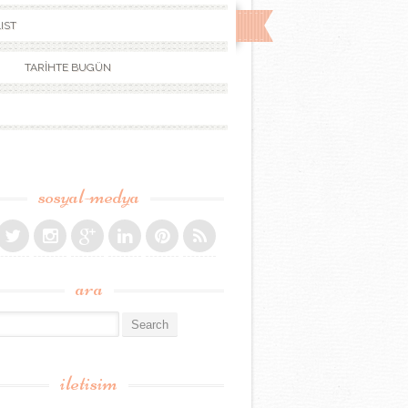
IST
TARİHTE BUGÜN
sosyal-medya
ara
r:
iletisim