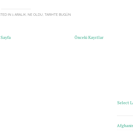
STED IN
1 ARALIK
,
NE OLDU
,
TARIHTE BUGÜN
 Sayfa
Önceki Kayıtlar
Select 
Afghani