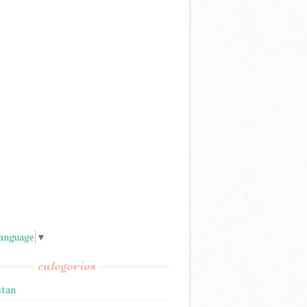
Language
▼
categories
stan