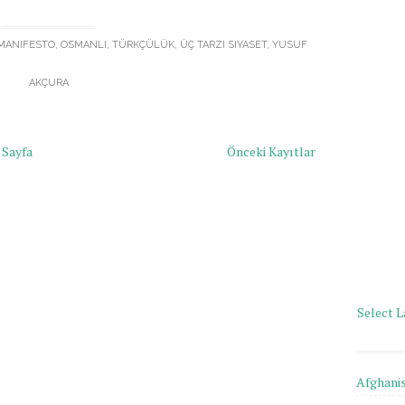
MANIFESTO
,
OSMANLI
,
TÜRKÇÜLÜK
,
ÜÇ TARZI SIYASET
,
YUSUF
AKÇURA
 Sayfa
Önceki Kayıtlar
Select 
Afghani