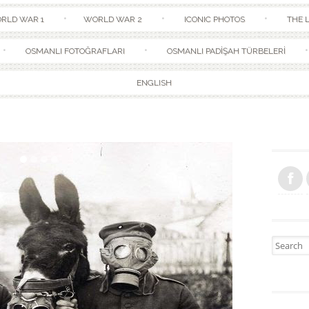
Skip to content
RLD WAR 1
WORLD WAR 2
ICONIC PHOTOS
THE L
OSMANLI FOTOĞRAFLARI
OSMANLI PADİŞAH TÜRBELERİ
ENGLISH
Search fo