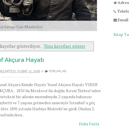
Adres
Telef
Email
ya Savaşı Gaz Maskeleri
Kitap Ta
kayıtlar gösteriliyor.
Tüm kayıtları göster
f Akçura Hayatı
PAZARTESI, ŞUBAT 12, 2018
//
YORUMLAR
usuf Akçura Kimdir Hayatı Yusuf Akçura Hayatı YUSUF
KÇURA; 1876’da Moskova’da doğdu. Kırım Türkeri’nden
ristokrat bir ailenin mensubuydu. 2 yaşında babasını
aybetti ve 7 yaşına gelmeden annesiyle İstanbul’a göç
ttiler. 1895 yılında Harbiye Mektebi’ne girdi. Okulun 2.
ınıfında iken...
Daha Fazla