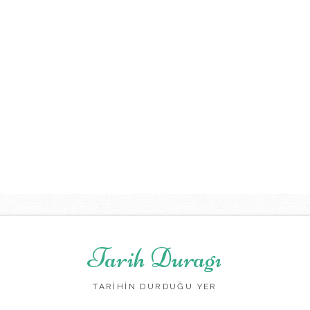
Tarih Duragı
TARİHİN DURDUĞU YER