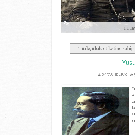
1.Dün
Türkçülük
etiketine sahip 
Yusu
BY TARIHDURAGI
Y
A
a
k
e
s