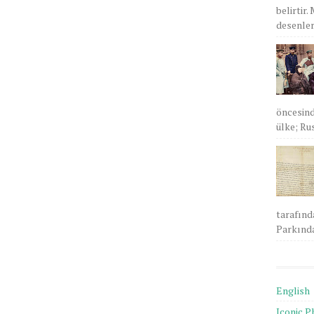
belirtir.
desenlere
öncesind
ülke; Rus
tarafınd
Parkında
English
Iconic P