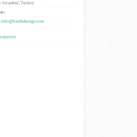
:
Istanbul, Turkey
on:
:
info@tarihduragi.com
vsiyeleri