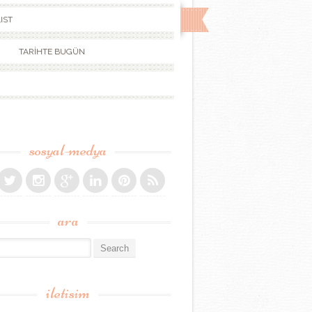
IST
TARİHTE BUGÜN
sosyal-medya
ara
r:
iletisim