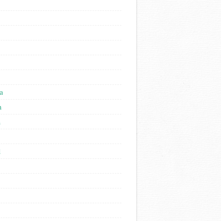
a
n
n
l