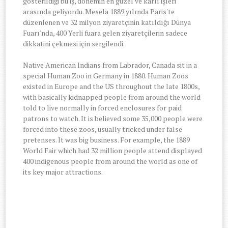
gösterildiği bu iş, dönemin en güzel ve karlı işleri
arasında geliyordu. Mesela 1889 yılında Paris'te
düzenlenen ve 32 milyon ziyaretçinin katıldığı Dünya
Fuarı'nda, 400 Yerli fuara gelen ziyaretçilerin sadece
dikkatini çekmesi için sergilendi.
Native American Indians from Labrador, Canada sit in a
special Human Zoo in Germany in 1880. Human Zoos
existed in Europe and the US throughout the late 1800s,
with basically kidnapped people from around the world
told to live normally in forced enclosures for paid
patrons to watch. It is believed some 35,000 people were
forced into these zoos, usually tricked under false
pretenses. It was big business. For example, the 1889
World Fair which had 32 million people attend displayed
400 indigenous people from around the world as one of
its key major attractions.
-