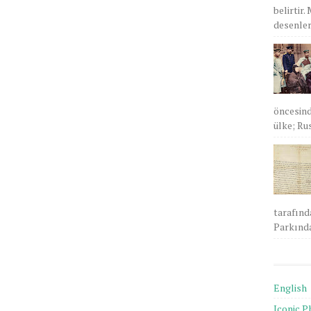
belirtir.
desenlere
öncesind
ülke; Rus
tarafınd
Parkında
English
Iconic P