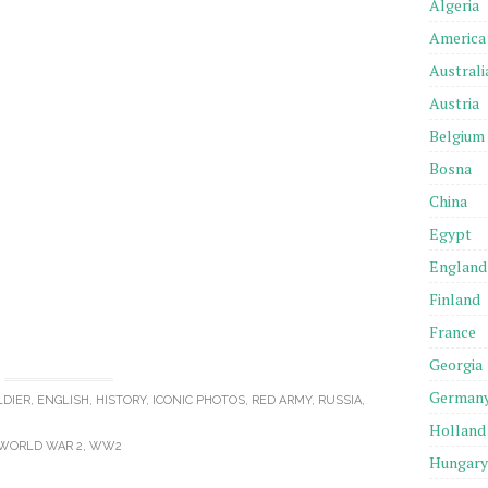
Algeria
America
Australi
Austria
Belgium
Bosna
China
Egypt
England
Finland
France
Georgia
German
LDIER
,
ENGLISH
,
HISTORY
,
ICONIC PHOTOS
,
RED ARMY
,
RUSSIA
,
Holland
WORLD WAR 2
,
WW2
Hungary