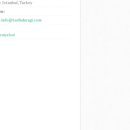
:
Istanbul, Turkey
on:
:
info@tarihduragi.com
vsiyeleri