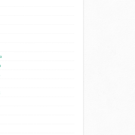
a
n
n
l