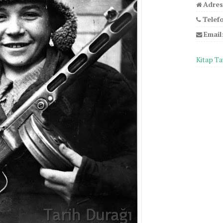
Adres
Telef
Email
Kitap Ta