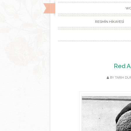
WO
RESMİN HİKAYESİ
Red A
BY
TARIH DU