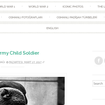
Skip to content
RLD WAR 1
WORLD WAR 2
ICONIC PHOTOS
THE L
OSMANLI FOTOĞRAFLARI
OSMANLI PADİŞAH TÜRBELERİ
ENGLISH
rmy Child Soldier
RAĞI
PAZARTESI, MART 27, 2017
//
Search fo