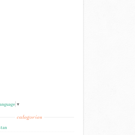
Language
▼
categories
stan