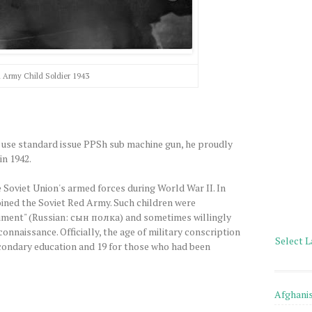
 Army Child Soldier 1943
e use standard issue PPSh sub machine gun, he proudly
in 1942.
e Soviet Union's armed forces during World War II. In
oined the Soviet Red Army. Such children were
giment" (Russian: сын полка) and sometimes willingly
onnaissance. Officially, the age of military conscription
Select 
condary education and 19 for those who had been
Afghani