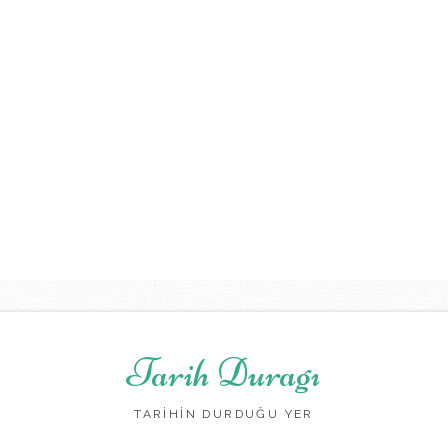
Tarih Duragı
TARİHİN DURDUĞU YER