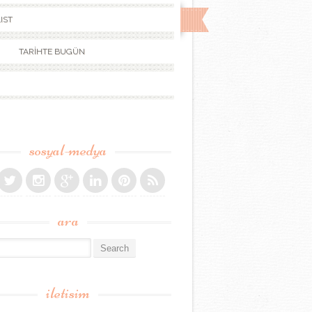
IST
TARİHTE BUGÜN
sosyal-medya
ara
r:
iletisim