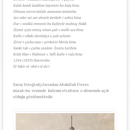
Kaldı kendi kaddine hayrette bu bala bina
Olmasa zerrin külahı asumana münteha
Arz eder mi zer alemle kevkeb-i zehra bina
Dar-ı mülkü etmesin bu kulleyle muhtaç Hakk
Ziynet içün etmiş olsun şah-ı mülk-ara bina
Kulle-i eflaki durdukça o şah eylesin
Zirve-i çarha esas-ı şevketin Mevla bina
Sanki tak-ı çarha yazdım 'İzzeta tarihim
Kıldı Han-ı Mahmut-ı 'Adli kulle-i vala bina
1244 (1829) Harrerehu
El-fakir el-'abd e'd-da'i
Saray fotoğrafçılarından Abdullah Freres
imzalı bu resimde kulenin etrafının o dönemde açık
olduğu görülmektedir.