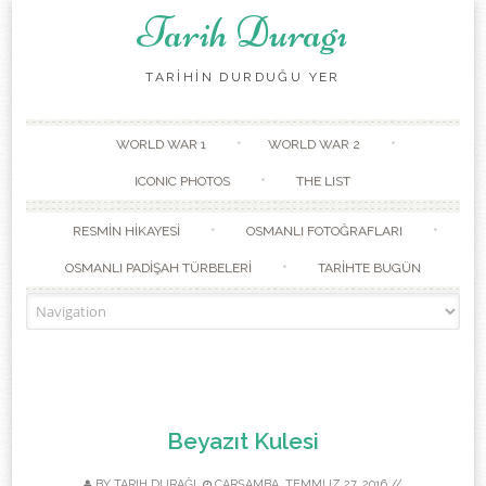
Tarih Duragı
TARİHİN DURDUĞU YER
Skip to content
WORLD WAR 1
WORLD WAR 2
ICONIC PHOTOS
THE LIST
RESMİN HİKAYESİ
OSMANLI FOTOĞRAFLARI
OSMANLI PADİŞAH TÜRBELERİ
TARİHTE BUGÜN
Beyazıt Kulesi
BY
TARIH DURAĞI
ÇARŞAMBA, TEMMUZ 27, 2016
//