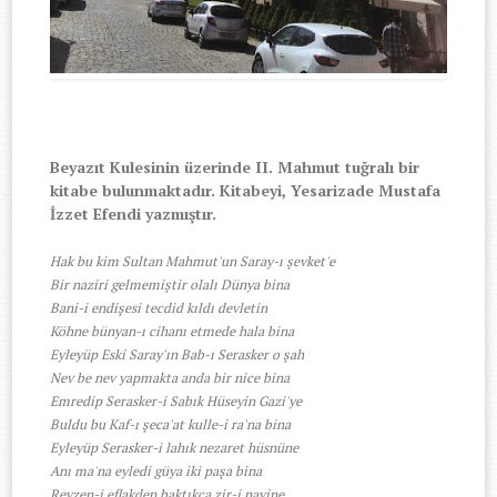
Beyazıt Kulesinin üzerinde II. Mahmut tuğralı bir
kitabe bulunmaktadır. Kitabeyi, Yesarizade Mustafa
İzzet Efendi yazmıştır.
Hak bu kim Sultan Mahmut'un Saray-ı şevket'e
Bir naziri gelmemiştir olalı Dünya bina
Bani-i endişesi tecdid kıldı devletin
Köhne bünyan-ı cihanı etmede hala bina
Eyleyüp Eski Saray'ın Bab-ı Serasker o şah
Nev be nev yapmakta anda bir nice bina
Emredip Serasker-i Sabık Hüseyin Gazi'ye
Buldu bu Kaf-ı şeca'at kulle-i ra'na bina
Eyleyüp Serasker-i lahık nezaret hüsnüne
Anı ma'na eyledi güya iki paşa bina
Revzen-i eflakden baktıkça zir-i payine