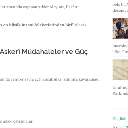
belirtir.
plar arasında yaşanan şiddet olayları, Darfur’u
desenlere
ın en büyük insani felaketlerinden biri”
olarak
öncesind
 Askerî Müdahaleler ve Güç
ülke; Rus
an’da yeni bir sayfa açtı ancak ülke istikrara kavuşamadı.
tarafınd
Parkında
English
sındaki çatışmalar,
Iconic P