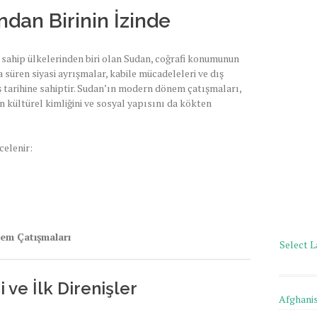
ndan Birinin İzinde
sahip ülkelerinden biri olan Sudan, coğrafi konumunun
 süren siyasi ayrışmalar, kabile mücadeleleri ve dış
ş tarihine sahiptir. Sudan’ın modern dönem çatışmaları,
ın kültürel kimliğini ve sosyal yapısını da kökten
celenir:
em Çatışmaları
Select 
ve İlk Direnişler
Afghani