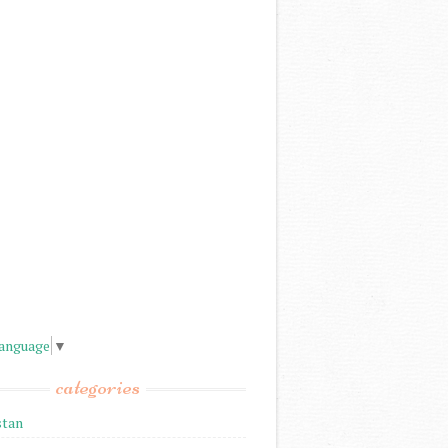
Language
▼
categories
stan