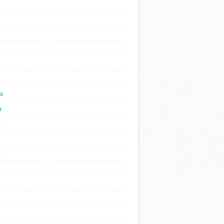
a
n
n
l