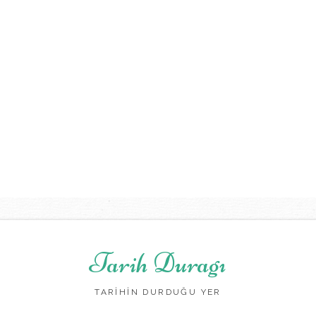
Tarih Duragı
TARİHİN DURDUĞU YER