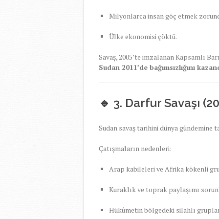
Milyonlarca insan göç etmek zorund
Ülke ekonomisi çöktü.
Savaş, 2005’te imzalanan Kapsamlı Bar
Sudan 2011’de bağımsızlığını kazand
🔹 3. Darfur Savaşı (
Sudan savaş tarihini dünya gündemine ta
Çatışmaların nedenleri:
Arap kabileleri ve Afrika kökenli gr
Kuraklık ve toprak paylaşımı sorun
Hükûmetin bölgedeki silahlı gruplara