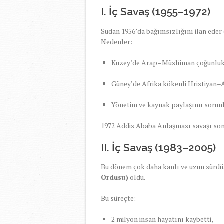
I. İç Savaş (1955–1972)
Sudan 1956’da bağımsızlığını ilan eder
Nedenler:
Kuzey’de Arap–Müslüman çoğunluk
Güney’de Afrika kökenli Hristiyan–
Yönetim ve kaynak paylaşımı sorunl
1972 Addis Ababa Anlaşması savaşı son
II. İç Savaş (1983–2005)
Bu dönem çok daha kanlı ve uzun sürdü
Ordusu)
oldu.
Bu süreçte:
2 milyon insan hayatını kaybetti,