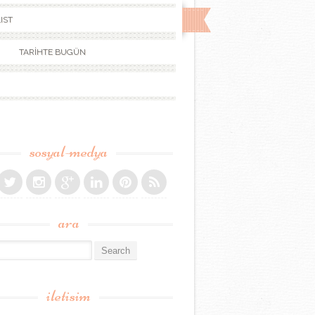
IST
TARİHTE BUGÜN
sosyal-medya
ara
r:
iletisim