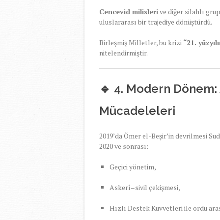
Cencevid milisleri
ve diğer silahlı gru
uluslararası bir trajediye dönüştürdü.
Birleşmiş Milletler, bu krizi
“21. yüzyıl
nitelendirmiştir.
🔹 4. Modern Dönem:
Mücadeleleri
2019’da Ömer el-Beşir’in devrilmesi Sud
2020 ve sonrası:
Geçici yönetim,
Askerî–sivil çekişmesi,
Hızlı Destek Kuvvetleri ile ordu ara