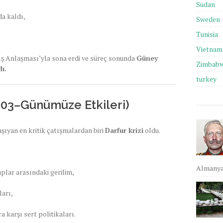
Sudan
a kaldı,
Sweden
Tunisia
Vietnam
ış Anlaşması’yla sona erdi ve süreç sonunda
Güney
Zimbab
ı.
turkey
2003–Günümüze Etkileri)
şıyan en kritik çatışmalardan biri
Darfur krizi
oldu.
Almanya,
uplar arasındaki gerilim,
ları,
 karşı sert politikaları.