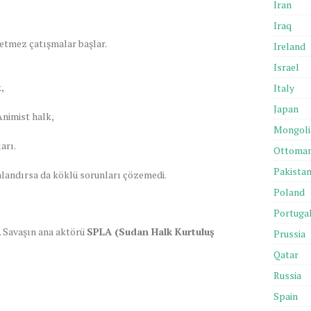
Iran
Iraq
 etmez çatışmalar başlar.
Ireland
Israel
,
Italy
Japan
Animist halk,
Mongoli
arı.
Ottoma
Pakista
landırsa da köklü sorunları çözemedi.
Poland
Portuga
. Savaşın ana aktörü
SPLA (Sudan Halk Kurtuluş
Prussia
Qatar
Russia
Spain