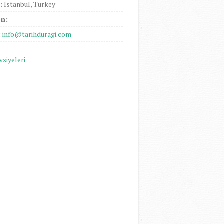
:
Istanbul, Turkey
on:
:
info@tarihduragi.com
vsiyeleri