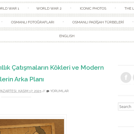
Skip to content
RLD WAR 1
WORLD WAR 2
ICONIC PHOTOS
THE L
OSMANLI FOTOĞRAFLARI
OSMANLI PADİŞAH TÜRBELERİ
ENGLISH
ıllık Çatışmaların Kökleri ve Modern
lerin Arka Planı
PAZARTESI, KASIM 17, 2025
//
YORUMLAR
Search fo