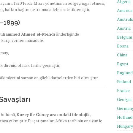
Algeria
ayanır. 1820’lerde Mısır yönetiminin bölgeyi işgal etmesi,
ı, halkın bağımsızlık mücadelesini tetiklemiştir.
America
Australi
1–1899)
Austria
uhammed Ahmed el-Mehdi
önderliğinde
Belgium
e karşı verilen mücadele:
Bosna
lmuş,
China
Egypt
 direnişi olarak tarihe geçmiştir.
England
âkimiyetini sarsan en güçlü darbelerden biri olmuştur.
Finland
France
Savaşları
Georgia
German
ı bölümü,
Kuzey ile Güney arasındaki ideolojik,
Holland
aya çıkmıştır. Bu çatışmalar, Afrika tarihinin en uzun iç
Hungary