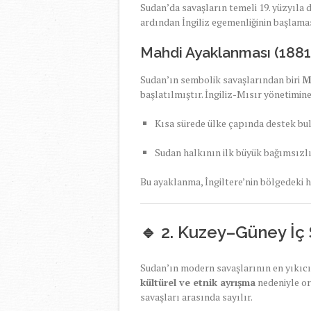
Sudan’da savaşların temeli 19. yüzyıla d
ardından İngiliz egemenliğinin başlamas
Mahdi Ayaklanması (188
Sudan’ın sembolik savaşlarından biri
M
başlatılmıştır. İngiliz-Mısır yönetimin
Kısa sürede ülke çapında destek bu
Sudan halkının ilk büyük bağımsızlık
Bu ayaklanma, İngiltere’nin bölgedeki h
🔹 2. Kuzey–Güney İç 
Sudan’ın modern savaşlarının en yıkıc
kültürel ve etnik ayrışma
nedeniyle ort
savaşları arasında sayılır.