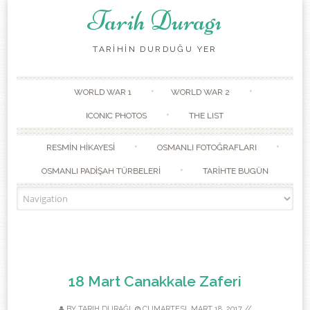
Tarih Duragı
TARİHİN DURDUĞU YER
Skip to content
WORLD WAR 1
WORLD WAR 2
ICONIC PHOTOS
THE LIST
RESMİN HİKAYESİ
OSMANLI FOTOĞRAFLARI
OSMANLI PADİŞAH TÜRBELERİ
TARİHTE BUGÜN
18 Mart Canakkale Zaferi
BY
TARIH DURAĞI
CUMARTESI, MART 18, 2017
//