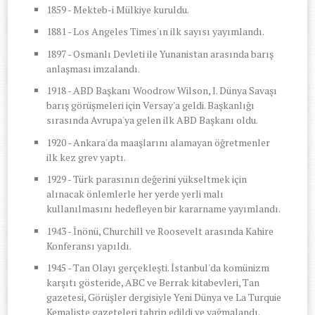
1859 - Mekteb-i Mülkiye kuruldu.
1881 - Los Angeles Times'ın ilk sayısı yayımlandı.
1897 - Osmanlı Devleti ile Yunanistan arasında barış
anlaşması imzalandı.
1918 - ABD Başkanı Woodrow Wilson, I. Dünya Savaşı
barış görüşmeleri için Versay'a geldi. Başkanlığı
sırasında Avrupa'ya gelen ilk ABD Başkanı oldu.
1920 - Ankara'da maaşlarını alamayan öğretmenler
ilk kez grev yaptı.
1929 - Türk parasının değerini yükseltmek için
alınacak önlemlerle her yerde yerli malı
kullanılmasını hedefleyen bir kararname yayımlandı.
1943 - İnönü, Churchill ve Roosevelt arasında Kahire
Konferansı yapıldı.
1945 - Tan Olayı gerçekleşti. İstanbul'da komünizm
karşıtı gösteride, ABC ve Berrak kitabevleri, Tan
gazetesi, Görüşler dergisiyle Yeni Dünya ve La Turquie
Kemaliste gazeteleri tahrip edildi ve yağmalandı.