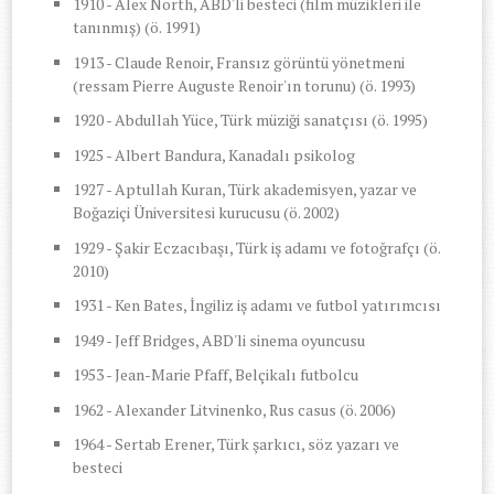
1910 - Alex North, ABD'li besteci (film müzikleri ile
tanınmış) (ö. 1991)
1913 - Claude Renoir, Fransız görüntü yönetmeni
(ressam Pierre Auguste Renoir'ın torunu) (ö. 1993)
1920 - Abdullah Yüce, Türk müziği sanatçısı (ö. 1995)
1925 - Albert Bandura, Kanadalı psikolog
1927 - Aptullah Kuran, Türk akademisyen, yazar ve
Boğaziçi Üniversitesi kurucusu (ö. 2002)
1929 - Şakir Eczacıbaşı, Türk iş adamı ve fotoğrafçı (ö.
2010)
1931 - Ken Bates, İngiliz iş adamı ve futbol yatırımcısı
1949 - Jeff Bridges, ABD'li sinema oyuncusu
1953 - Jean-Marie Pfaff, Belçikalı futbolcu
1962 - Alexander Litvinenko, Rus casus (ö. 2006)
1964 - Sertab Erener, Türk şarkıcı, söz yazarı ve
besteci