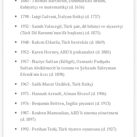
1680 - Thomas Bartholin, Danimarkalı hekim,
ilahiyatçı ve matematikçi (d. 1616)
1798 - Luigi Galvani, İtalyan fizikçi (d. 1737)
1932 - Samih Yalnızgil, Türk şair, dil bilimci ve siyasetçi
(Türk Dil Kurumu’nun ilk başkanı) (d. 1875)
1948 - Rakım Elkutlu, Türk bestekâr (d. 1869)
1952 - Karen Horney, ABD'li psikanalist (d. 1885)
1957 - Naciye Sultan (Killigil), Osmanlı Padişahı
Sultan Abdülmecit'in torunu ve Şehzade Süleyman
Efendi'nin kızı (d. 1898)
1967 - Salih Murat Uzdilek, Türk fizikçi
1975 - Hannah Arendt, Alman filozof (d. 1906)
1976 - Benjamin Britten, İngiliz piyanist (d. 1913)
1987 - Rouben Mamoulian, ABD'li sinema yönetmeni
(d. 1897)
1992 - Perihan Tedü, Türk tiyatro oyuncusu (d. 1927)