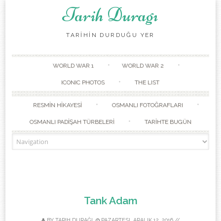
Tarih Duragı
TARİHİN DURDUĞU YER
Skip to content
WORLD WAR 1
WORLD WAR 2
ICONIC PHOTOS
THE LIST
RESMİN HİKAYESİ
OSMANLI FOTOĞRAFLARI
OSMANLI PADİŞAH TÜRBELERİ
TARİHTE BUGÜN
Tank Adam
BY
TARIH DURAĞI
PAZARTESI, ARALIK 12, 2016
//