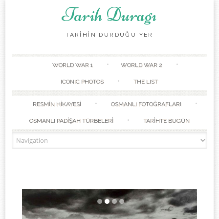
Tarih Duragı
TARİHİN DURDUĞU YER
Skip to content
WORLD WAR 1
WORLD WAR 2
ICONIC PHOTOS
THE LIST
RESMİN HİKAYESİ
OSMANLI FOTOĞRAFLARI
OSMANLI PADİŞAH TÜRBELERİ
TARİHTE BUGÜN