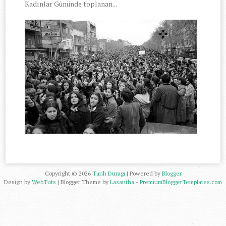
Kadınlar Gününde toplanan...
Copyright ©
2026
Tarih Duragı
| Powered by
Blogger
Design by
WebTuts
| Blogger Theme by
Lasantha
-
PremiumBloggerTemplates.com