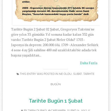
Tarihte Bugün 2 Şubat 02 Şubat, Gregoryen Takvimi'ne
göre yılın 33. günüdür. Yıl sonuna kadar kalan 332 gün
vardır. Tarihte Bugün 2 Şubat Neler Oldu? 1703 -
Japonya'da deprem: 200.000 ölü. 1709 - Alexander Selkirk
4 sene 4 ay Şili sahiline 400 mil uzaklıktaki bir adada tek
başına yaşadıktan...
Daha Fazla
THIS ENTRY WAS POSTED IN
NE OLDU
,
SUBAT
,
TARIHTE
BUGÜN
Tarihte Bugün 1 Şubat
BY
TARIH DURAĞI
ÇARŞAMBA, ŞUBAT 01, 2017
//