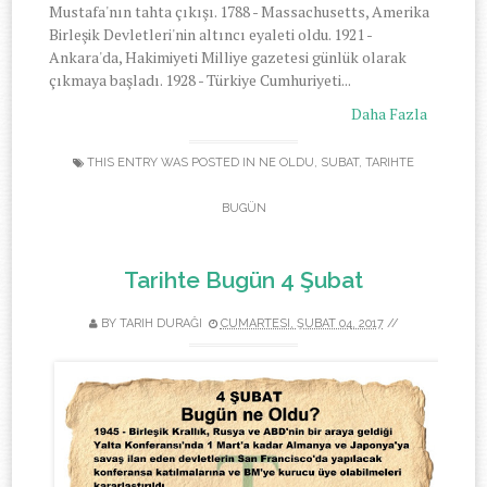
Mustafa'nın tahta çıkışı. 1788 - Massachusetts, Amerika
Birleşik Devletleri'nin altıncı eyaleti oldu. 1921 -
Ankara'da, Hakimiyeti Milliye gazetesi günlük olarak
çıkmaya başladı. 1928 - Türkiye Cumhuriyeti...
Daha Fazla
THIS ENTRY WAS POSTED IN
NE OLDU
,
SUBAT
,
TARIHTE
BUGÜN
Tarihte Bugün 4 Şubat
BY
TARIH DURAĞI
CUMARTESI, ŞUBAT 04, 2017
//