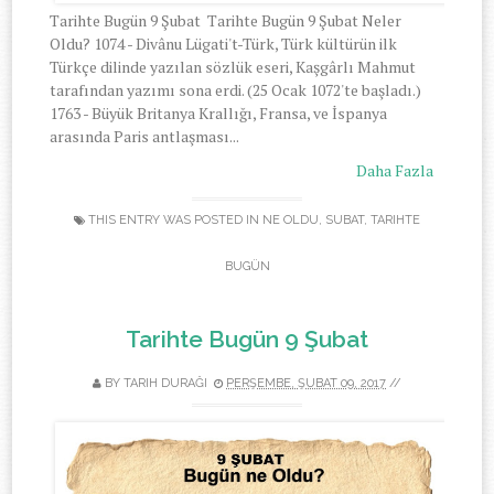
Tarihte Bugün 9 Şubat Tarihte Bugün 9 Şubat Neler
Oldu? 1074 - Divânu Lügati't-Türk, Türk kültürün ilk
Türkçe dilinde yazılan sözlük eseri, Kaşgârlı Mahmut
tarafından yazımı sona erdi. (25 Ocak 1072'te başladı.)
1763 - Büyük Britanya Krallığı, Fransa, ve İspanya
arasında Paris antlaşması...
Daha Fazla
THIS ENTRY WAS POSTED IN
NE OLDU
,
SUBAT
,
TARIHTE
BUGÜN
Tarihte Bugün 9 Şubat
BY
TARIH DURAĞI
PERŞEMBE, ŞUBAT 09, 2017
//