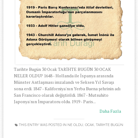
Tarihte Bugün 30 Ocak TARİHTE BUGÜN 30 OCAK
NELER OLDU? 1648 - Hollanda ile İspanya arasında
Münster Antlaşması imzalandı ve Seksen Yıl Savaşı
sona erdi. 1847 - Kaliforniya'nın Yerba Buena şehrinin adı
San Francisco olarak değiştirildi. 1867 - Mutsuhito
Japonya'nın İmparatoru oldu. 1919 - Paris...
Daha Fazla
THIS ENTRY WAS POSTED IN
NE OLDU
,
OCAK
,
TARIHTE BUGÜN