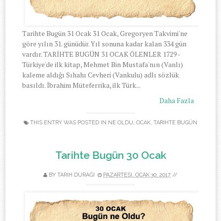
Tarihte Bugün 31 Ocak 31 Ocak, Gregoryen Takvimi'ne
göre yılın 31. günüdür. Yıl sonuna kadar kalan 334 gün
vardır. TARİHTE BUGÜN 31 OCAK ÖLENLER 1729 -
Türkiye'de ilk kitap, Mehmet Bin Mustafa'nın (Vanlı)
kaleme aldığı Sıhahı Cevheri (Vankulu) adlı sözlük
basıldı. İbrahim Müteferrika, ilk Türk...
Daha Fazla
THIS ENTRY WAS POSTED IN
NE OLDU
,
OCAK
,
TARIHTE BUGÜN
Tarihte Bugün 30 Ocak
BY
TARIH DURAĞI
PAZARTESI, OCAK 30, 2017
//