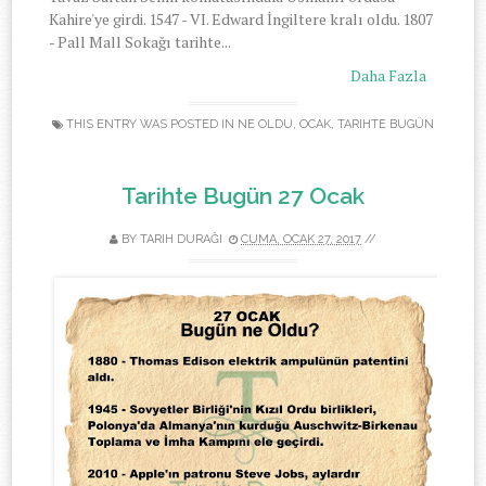
Kahire'ye girdi. 1547 - VI. Edward İngiltere kralı oldu. 1807
- Pall Mall Sokağı tarihte...
Daha Fazla
THIS ENTRY WAS POSTED IN
NE OLDU
,
OCAK
,
TARIHTE BUGÜN
Tarihte Bugün 27 Ocak
BY
TARIH DURAĞI
CUMA, OCAK 27, 2017
//