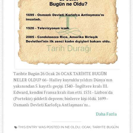
Tarihte Bugün 26 Ocak 26 OCAK TARİHTE BUGÜN
NELER OLDU? 66 - Halley kuyruklu yıldızı Dünya'nın
yakınından 5. kayıtlı geçişi. 1340 - İngiltere kralı III.
Edward, kendini Fransa kralı ilan etti. 1531 - Lizbon'da
(Portekiz) şiddetli deprem; binlerce kişi öldü. 1699 -
Osmanlı Devleti Karlofça Antlaşması'nı...
Daha Fazla
THIS ENTRY WAS POSTED IN
NE OLDU
,
OCAK
,
TARIHTE BUGÜN