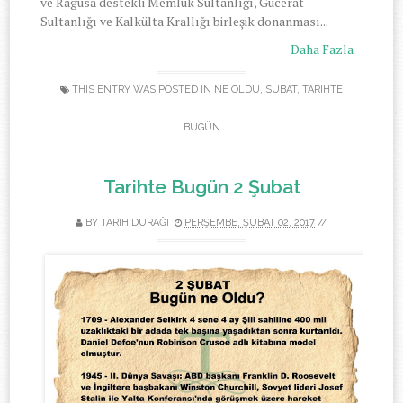
ve Ragusa destekli Memlûk Sultanlığı, Gucerat
Sultanlığı ve Kalkülta Krallığı birleşik donanması...
Daha Fazla
THIS ENTRY WAS POSTED IN
NE OLDU
,
SUBAT
,
TARIHTE
BUGÜN
Tarihte Bugün 2 Şubat
BY
TARIH DURAĞI
PERŞEMBE, ŞUBAT 02, 2017
//