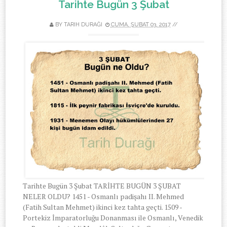
Tarihte Bugün 3 Şubat
BY
TARIH DURAĞI
CUMA, ŞUBAT 03, 2017
//
Tarihte Bugün 3 Şubat TARİHTE BUGÜN 3 ŞUBAT
NELER OLDU? 1451 - Osmanlı padişahı II. Mehmed
(Fatih Sultan Mehmet) ikinci kez tahta geçti. 1509 -
Portekiz İmparatorluğu Donanması ile Osmanlı, Venedik