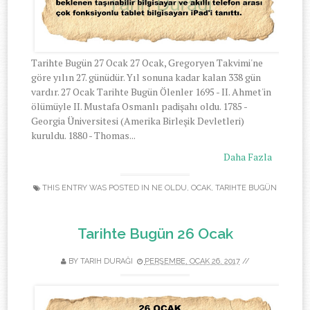
Tarihte Bugün 27 Ocak 27 Ocak, Gregoryen Takvimi'ne
göre yılın 27. günüdür. Yıl sonuna kadar kalan 338 gün
vardır. 27 Ocak Tarihte Bugün Ölenler 1695 - II. Ahmet'in
ölümüyle II. Mustafa Osmanlı padişahı oldu. 1785 -
Georgia Üniversitesi (Amerika Birleşik Devletleri)
kuruldu. 1880 - Thomas...
Daha Fazla
THIS ENTRY WAS POSTED IN
NE OLDU
,
OCAK
,
TARIHTE BUGÜN
Tarihte Bugün 26 Ocak
BY
TARIH DURAĞI
PERŞEMBE, OCAK 26, 2017
//