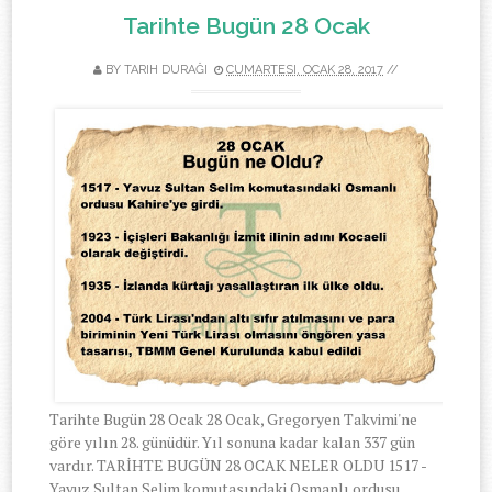
Tarihte Bugün 28 Ocak
BY
TARIH DURAĞI
CUMARTESI, OCAK 28, 2017
//
Tarihte Bugün 28 Ocak 28 Ocak, Gregoryen Takvimi'ne
göre yılın 28. günüdür. Yıl sonuna kadar kalan 337 gün
vardır. TARİHTE BUGÜN 28 OCAK NELER OLDU 1517 -
Yavuz Sultan Selim komutasındaki Osmanlı ordusu