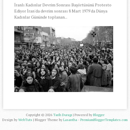
İranlı Kadınlar Devrim Sonrası Başörtüsünü Protesto
Ediyor İran'da devrim sonrası 8 Mart 1979'da Dünya
Kadınlar Gününde toplanan...
Copyright ©
2026
Tarih Duragı
| Powered by
Blogger
Design by
WebTuts
| Blogger Theme by
Lasantha
-
PremiumBloggerTemplates.com