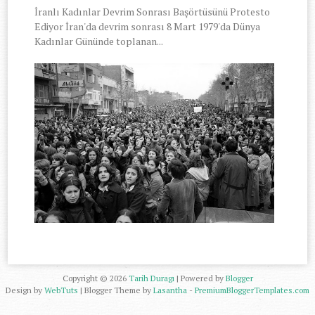
İranlı Kadınlar Devrim Sonrası Başörtüsünü Protesto
Ediyor İran'da devrim sonrası 8 Mart 1979'da Dünya
Kadınlar Gününde toplanan...
Copyright ©
2026
Tarih Duragı
| Powered by
Blogger
Design by
WebTuts
| Blogger Theme by
Lasantha
-
PremiumBloggerTemplates.com