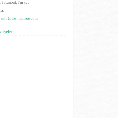
:
Istanbul, Turkey
on:
:
info@tarihduragi.com
vsiyeleri