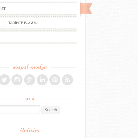
IST
TARİHTE BUGÜN
sosyal-medya
ara
r:
iletisim