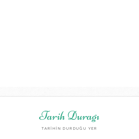
Tarih Duragı
TARİHİN DURDUĞU YER