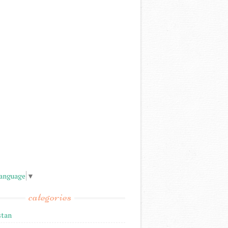
Language
▼
categories
stan