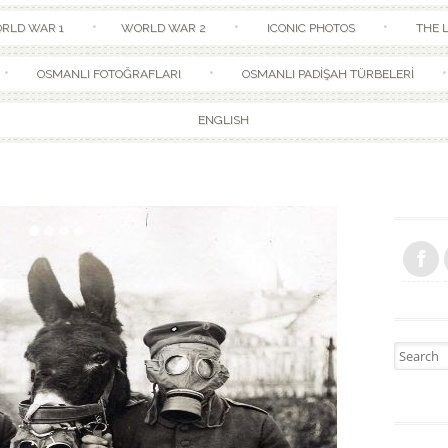
Skip to content
RLD WAR 1
WORLD WAR 2
ICONIC PHOTOS
THE L
OSMANLI FOTOĞRAFLARI
OSMANLI PADİŞAH TÜRBELERİ
ENGLISH
Search fo