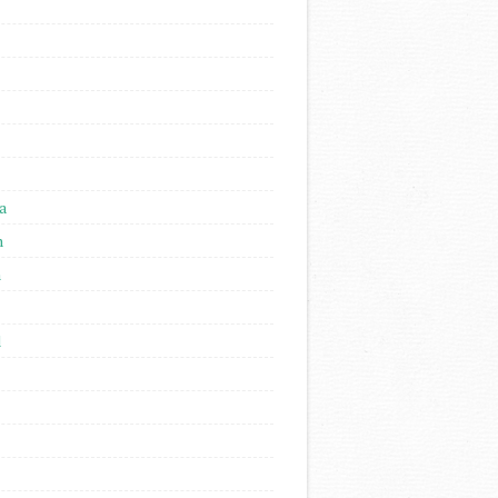
a
n
n
l