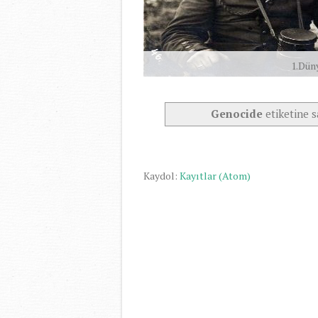
1.Dün
Genocide
etiketine s
Kaydol:
Kayıtlar (Atom)