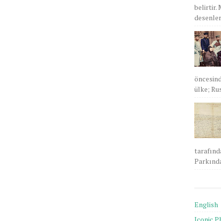
belirtir.
desenlere
öncesind
ülke; Rus
tarafınd
Parkında
English
Iconic P