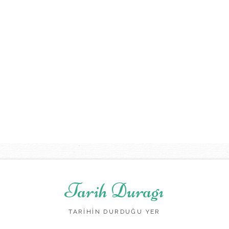
Tarih Duragı
TARİHİN DURDUĞU YER