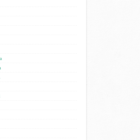
a
n
n
l