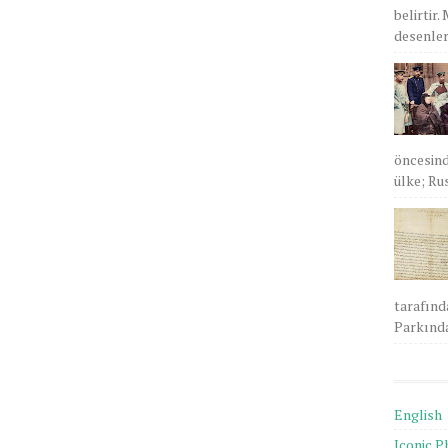
belirtir.
desenlere
öncesind
ülke; Rus
tarafınd
Parkında
English
Iconic P