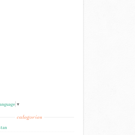
Language
▼
categories
stan