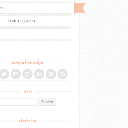
IST
TARİHTE BUGÜN
sosyal-medya
ara
r:
iletisim