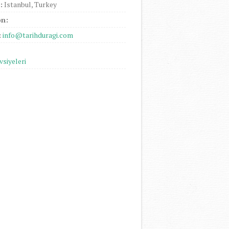
:
Istanbul, Turkey
on:
:
info@tarihduragi.com
vsiyeleri