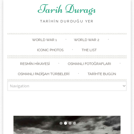
Tarih Duragı
TARİHİN DURDUĞU YER
Skip to content
WORLD WAR 1
WORLD WAR 2
ICONIC PHOTOS
THE LIST
RESMİN HİKAYESİ
OSMANLI FOTOĞRAFLARI
OSMANLI PADİŞAH TÜRBELERİ
TARİHTE BUGÜN