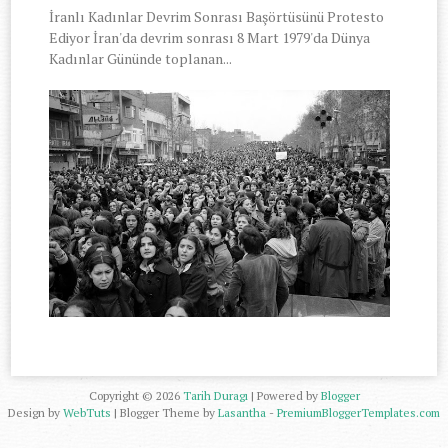
İranlı Kadınlar Devrim Sonrası Başörtüsünü Protesto
Ediyor İran'da devrim sonrası 8 Mart 1979'da Dünya
Kadınlar Gününde toplanan...
Copyright ©
2026
Tarih Duragı
| Powered by
Blogger
Design by
WebTuts
| Blogger Theme by
Lasantha
-
PremiumBloggerTemplates.com