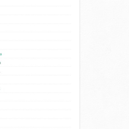
a
n
n
l