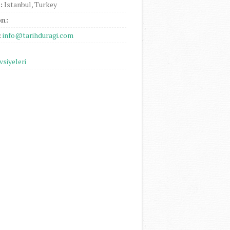
:
Istanbul, Turkey
on:
:
info@tarihduragi.com
vsiyeleri