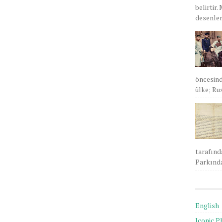
belirtir.
desenlere
öncesind
ülke; Rus
tarafınd
Parkında
English
Iconic P