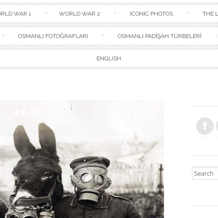
Skip to content
RLD WAR 1
WORLD WAR 2
ICONIC PHOTOS
THE L
OSMANLI FOTOĞRAFLARI
OSMANLI PADİŞAH TÜRBELERİ
ENGLISH
Search fo