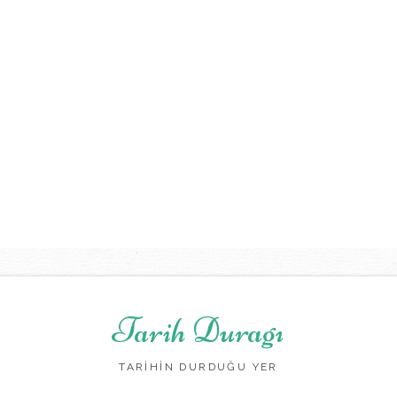
Tarih Duragı
TARİHİN DURDUĞU YER