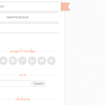
IST
TARİHTE BUGÜN
sosyal-medya
ara
r:
iletisim