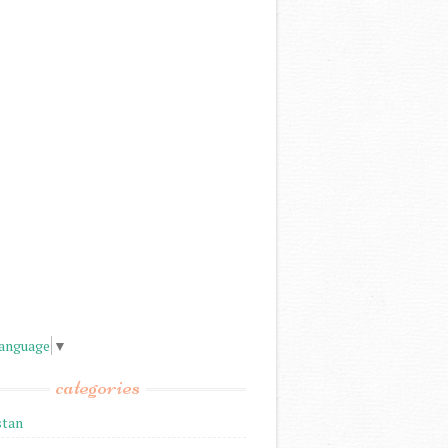
Language
▼
categories
stan